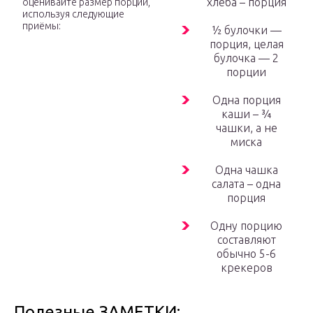
хлеба – порция
оценивайте размер порции,
используя следующие
приёмы:
½ булочки —
порция, целая
булочка — 2
порции
Одна порция
каши – ¾
чашки, а не
миска
Одна чашка
салата – одна
порция
Одну порцию
составляют
обычно 5-6
крекеров
Полезные ЗАМЕТКИ: