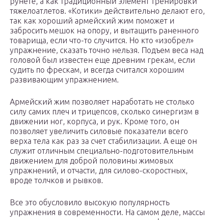
рунете, а как традиционный элемент тренировки
тяжелоатлетов. «Котики» действительно делают его,
так как хороший армейский жим поможет и
забросить мешок на опору, и вытащить раненного
товарища, если что-то случится. Но кто «изобрел»
упражнение, сказать точно нельзя. Подъем веса над
головой был известен еще древним грекам, если
судить по фрескам, и всегда считался хорошим
развивающим упражнением.
Армейский жим позволяет наработать не столько
силу самих плеч и трицепсов, сколько синергизм в
движении ног, корпуса, и рук. Кроме того, он
позволяет увеличить силовые показатели всего
верха тела как раз за счет стабилизации. А еще он
служит отличным специально-подготовительным
движением для доброй половины жимовых
упражнений, и отчасти, для силово-скоростных,
вроде толчков и рывков.
Все это обусловило высокую популярность
упражнения в современности. На самом деле, массы