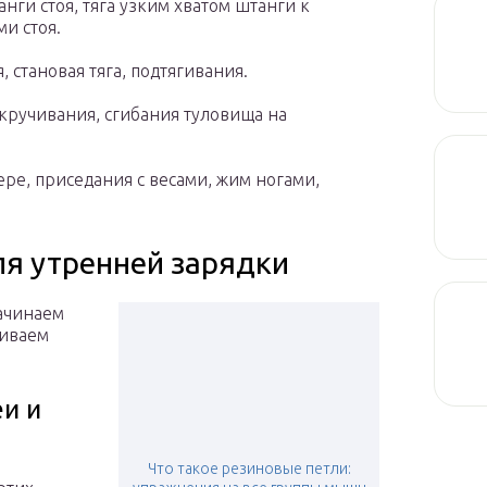
нги стоя, тяга узким хватом штанги к
и стоя.
 становая тяга, подтягивания.
скручивания, сгибания туловища на
ере, приседания с весами, жим ногами,
я утренней зарядки
начинаем
чиваем
и и
Что такое резиновые петли: