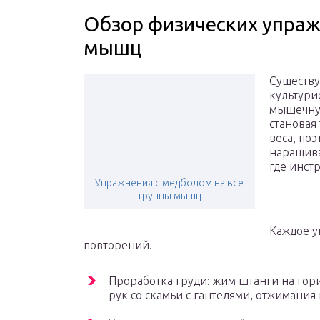
Обзор физических упра
мышц
Существу
культури
мышечную
становая
веса, по
наращива
где инст
Упражнения с медболом на все
группы мышц
Каждое у
повторений.
Проработка груди: жим штанги на гор
рук со скамьи с гантелями, отжимания 