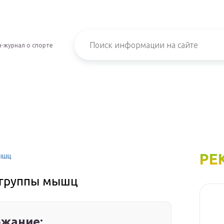
-журнал о спорте
РЕ
мышц
 группы мышц
жание: