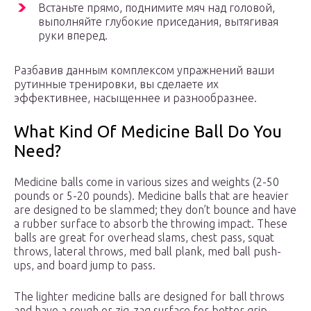
Встаньте прямо, поднимите мяч над головой,
выполняйте глубокие приседания, вытягивая
руки вперед.
Разбавив данным комплексом упражнений ваши
рутинные тренировки, вы сделаете их
эффективнее, насыщеннее и разнообразнее.
What Kind Of Medicine Ball Do You
Need?
Medicine balls come in various sizes and weights (2-50
pounds or 5-20 pounds). Medicine balls that are heavier
are designed to be slammed; they don’t bounce and have
a rubber surface to absorb the throwing impact. These
balls are great for overhead slams, chest pass, squat
throws, lateral throws, med ball plank, med ball push-
ups, and board jump to pass.
The lighter medicine balls are designed for ball throws
and have a rough or zig-zag surface for better grip.