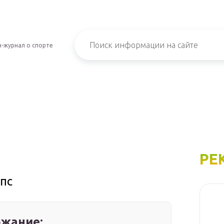
-журнал о спорте
РЕ
пс
жание: