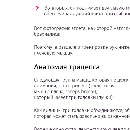
Во-вторых, он поднимает двуглавую м
обеспечивая лучший «пик» при сгибан
Вот фотография атлета, на которой нагляд
брахиалиса:
Поэтому, в разделе о тренировке рук ниж
плечевую мышцу.
Анатомия трицепса
Следующая группа мышц, которая не должна
внимания, – это трицепс (трехглавая
мышца плеча, triceps brachii),
который имеет три головки (пучки):
Как видишь, три головки объединяются, о
которая может стать довольно выраженно
Вот еще одно фото, демонстрирующее триц