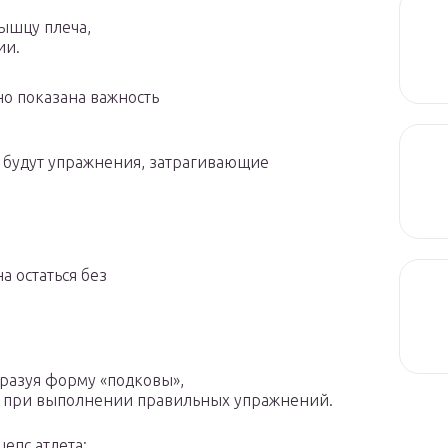
ышцу плеча,
ии.
но показана важность
е будут упражнения, затрагивающие
 остаться без
бразуя форму «подковы»,
й при выполнении правильных упражнений.
епс атлета: