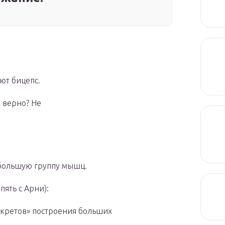
ют бицепс.
 верно? Не
 большую группу мышц.
пять с Арни):
екретов» построения больших