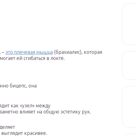
, –
это плечевая мышца
(брахиалис), которая
огает ей сгибаться в локте.
енно бицепс, она
дит как «узел» между
заметно влияет на общую эстетику рук.
деляет
а выглядит красивее.