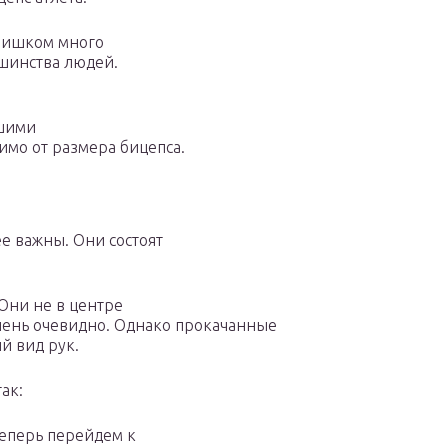
слишком много
шинства людей.
ьшими
мо от размера бицепса.
е важны. Они состоят
Они не в центре
очень очевидно. Однако прокачанные
й вид рук.
ак:
Теперь перейдем к