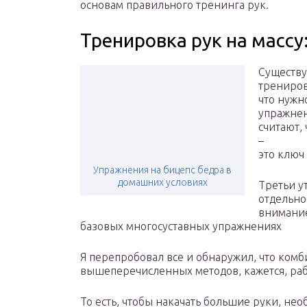
основам правильного тренинга рук.
Тренировка рук на массу:
Существу
трениров
что нужн
упражнен
считают,
–
это ключ 
Упражнения на бицепс бедра в
домашних условиях
Третьи у
отдельно
внимание
базовых многосуставных упражнениях
Я перепробовал все и обнаружил, что ком
вышеперечисленных методов, кажется, раб
То есть, чтобы накачать большие руки, не