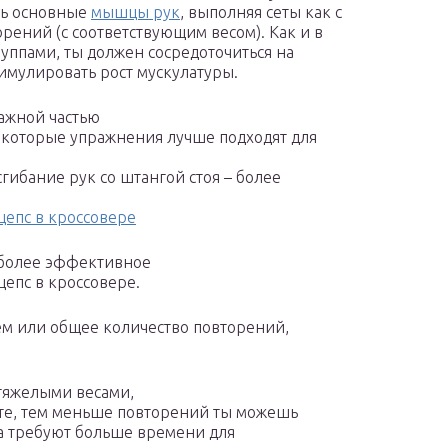
ть основные
мышцы рук
, выполняя сеты как с
орений (с соответствующим весом). Как и в
ппами, ты должен сосредоточиться на
имулировать рост мускулатуры.
ажной частью
екоторые упражнения лучше подходят для
гибание рук со штангой стоя – более
цепс в кроссовере
– более эффективное
цепс в кроссовере.
ем или общее количество повторений,
 тяжелыми весами,
ете, тем меньше повторений ты можешь
а требуют больше времени для