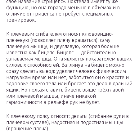
своё название «трицепс». Локтевая имеет ту же
функцию, но она гораздо меньше в объёмах и в
отличие от трицепса не требует специальных
тренировок.
К плечевым сгибателям относят клювовидно-
плечевую (позволяет плечу вращаться), саму
плечевую мышцу, и двуглавую, которая больше
известна как бицепс. Бицепс — действительно
узнаваемая мышца. Она является показателем ваших
силовых способностей. Взглянув на бицепс можно
сразу сделать вывод: уделяет человек физическим
нагрузкам время или нет, заботиться он о красоте и
здоровье своего тела или бросает это дело в дальний
ящик. Но нельзя ставить бицепс выше трёхглавой
или плечевой мышцы, иначе никакой
гармоничности в рельефе рук не будет.
К плечевому поясу относят: дельты (сгибание руки в
плечевом суставе), надостная и подостная мышцы
(вращение плеча).