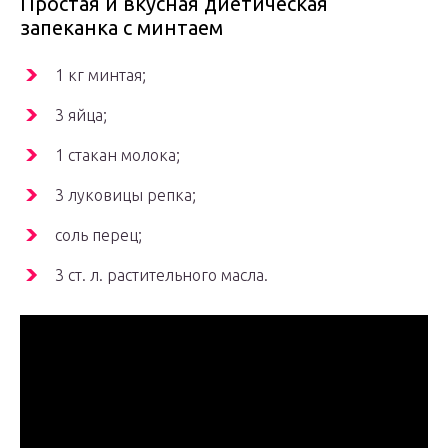
Простая и вкусная диетическая
запеканка с минтаем
1 кг минтая;
3 яйца;
1 стакан молока;
3 луковицы репка;
соль перец;
3 ст. л. растительного масла.