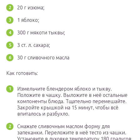
20 г изюма;
1 яблоко;
300 г мякоти тыквы;
3 ст. л. сахара;
30 г сливочного масла
Как готовить:
Измельчите блендером яблоко и тыкву.
Положите в чашку. Выложите в неё остальные
компоненты блюда. Тщательно перемешайте.
Закройте крышкой на 15 минут, чтобы всё
впиталось и разбухло.
Смажьте сливочным маслом форму для
запеканки. Переложите в неё тесто из чашки.
Установите в духовке температуру 180 градусов