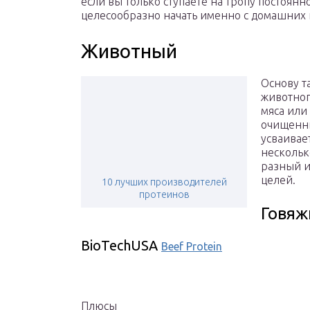
если вы только ступаете на тропу постоянн
целесообразно начать именно с домашних 
Животный
Основу т
животног
мяса или
очищенны
усваивае
нескольк
разный и
целей.
10 лучших производителей
протеинов
Говяж
BioTechUSA
Beef Protein
Плюсы