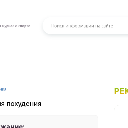
-журнал о спорте
РЕ
ния
ля похудения
жание: