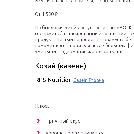
Вкус и запах на любителя, не всем нравитс
От 1 590 ₽
По биологической доступности CarneBOLIC
содержит сбалансированный состав аминоки
продукта чистый гидролизат говяжьего бе
поможет восстановиться после больших фи
уменьшит содержание жировой ткани.
Козий (казеин)
RPS Nutrition
Casein Protein
Плюсы
Приятный вкус
Хорошо перемешивается