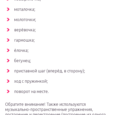
моталочка;
молоточки;
верёвочка;
гармошка;
ёлочка;
бегунец;
приставной шаг (вперёд, в сторону);
ход с пружинкой;
поворот на месте.
Обратите внимание! Также используются
музыкально-пространственные упражнения,
построение и перестроение (построение из одного