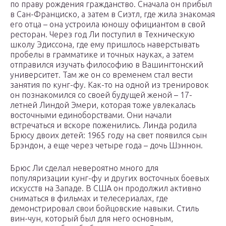
по праву рождения гражданство. Сначала он прибыл
в Сан-Франциско, а затем в Сиэтл, где жила знакомая
его отца – она устроила юношу официантом в свой
ресторан. Через год Ли поступил в Техническую
школу Эдиссона, где ему пришлось наверстывать
пробелы в грамматике и точных науках, а затем
отправился изучать философию в Вашингтонский
университет. Там же он со временем стал вести
занятия по кунг-фу. Как-то на одной из тренировок
он познакомился со своей будущей женой – 17-
летней Линдой Эмери, которая тоже увлекалась
восточными единоборствами. Они начали
встречаться и вскоре поженились. Линда родила
Брюсу двоих детей: 1965 году на свет появился сын
Брэндон, а еще через четыре года – дочь Шэннон.
Брюс Ли сделал невероятно много для
популяризации кунг-фу и других восточных боевых
искусств на Западе. В США он продолжил активно
сниматься в фильмах и телесериалах, где
демонстрировал свои бойцовские навыки. Стиль
вин-чун, который был для него основным,