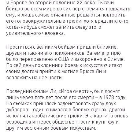
и Европе во второй половине XX века. Тысячи
бойцов во всем мире до сих пор стремятся подражать
ему, и лишь самые отчаянные решаются повторить
его головокружительные трюки, хотя вряд ли кто-то
когда-нибудь сможет затмить славу этого
удивительного человека.
Проститься с великим бойцом пришли близкие,
друзья и тысячи его поклонников. Затем его тело
было переправлено в США и захоронено в Сиэтле.
По сей день поклонники боевых искусств считают
своим долгом прийти к могиле Брюса Ли и
возложить на нее цветы.
Последний фильм Ли, «Игра смерти», был доснят
лишь через пять лет после его смерти – в 1978 году.
На съемках пришлось задействовать сразу двух
дублеров – один снимался в боевых сценах, другой
исполнял акробатические трюки. Эта картина вновь
возродила интерес общественности к кунг-фу и
другим восточным боевым искусствам.