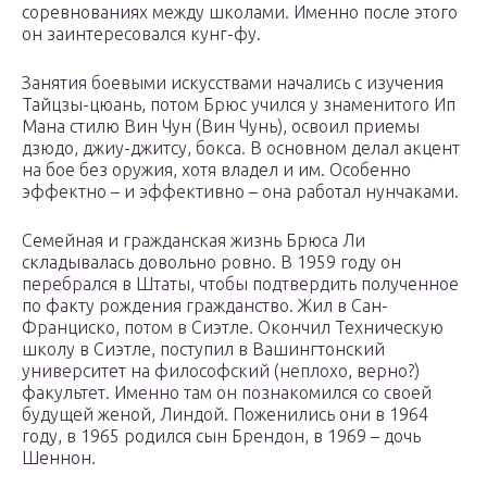
соревнованиях между школами. Именно после этого
он заинтересовался кунг-фу.
Занятия боевыми искусствами начались с изучения
Тайцзы-цюань, потом Брюс учился у знаменитого Ип
Мана стилю Вин Чун (Вин Чунь), освоил приемы
дзюдо, джиу-джитсу, бокса. В основном делал акцент
на бое без оружия, хотя владел и им. Особенно
эффектно – и эффективно – она работал нунчаками.
Семейная и гражданская жизнь Брюса Ли
складывалась довольно ровно. В 1959 году он
перебрался в Штаты, чтобы подтвердить полученное
по факту рождения гражданство. Жил в Сан-
Франциско, потом в Сиэтле. Окончил Техническую
школу в Сиэтле, поступил в Вашингтонский
университет на философский (неплохо, верно?)
факультет. Именно там он познакомился со своей
будущей женой, Линдой. Поженились они в 1964
году, в 1965 родился сын Брендон, в 1969 – дочь
Шеннон.