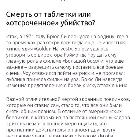
Смерть от таблетки или
«отсроченное» убийство?
Итак, в 1971 году Брюс Ли вернулся на родину, где в
то время как раз открылась тогда еще не известная
киностудия «Golden Harvest». Брюсу удалось
уговорить ее директора Рэймонда Чоу дать ему
главную роль в фильме «Большой босс» и, что еще
важнее – разрешить самому поставить все боевые
сцены. Чоу отважился пойти на риск и не прогадал:
публика приняла фильм на ура. Брюс Ли навсегда
изменил представления о боевых искусствах в кино.
Важной отличительной чертой экранных поединков,
которые он ставил сам, стало то, что все они были
сняты общим планом. В отличие от американских
боевиков, в которых из-за постоянной смены кадров
зритель не мог в полной мере ощутить, что
противники действительно наносят друг другу
настоящие удары, в фильмах с Брюсом Ли оба