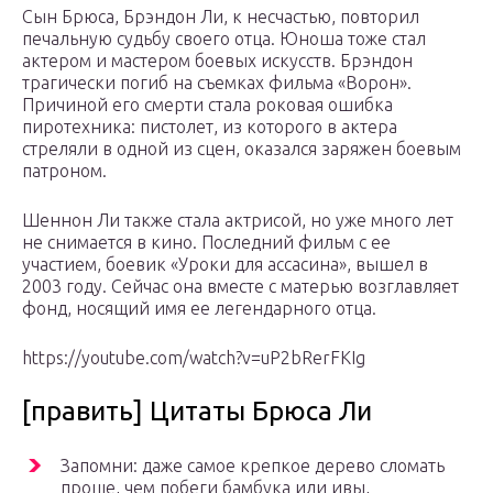
Сын Брюса, Брэндон Ли, к несчастью, повторил
печальную судьбу своего отца. Юноша тоже стал
актером и мастером боевых искусств. Брэндон
трагически погиб на съемках фильма «Ворон».
Причиной его смерти стала роковая ошибка
пиротехника: пистолет, из которого в актера
стреляли в одной из сцен, оказался заряжен боевым
патроном.
Шеннон Ли также стала актрисой, но уже много лет
не снимается в кино. Последний фильм с ее
участием, боевик «Уроки для ассасина», вышел в
2003 году. Сейчас она вместе с матерью возглавляет
фонд, носящий имя ее легендарного отца.
https://youtube.com/watch?v=uP2bRerFKIg
[править] Цитаты Брюса Ли
Запомни: даже самое крепкое дерево сломать
проще, чем побеги бамбука или ивы,