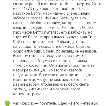
главных ролей в киноленте «Игра смерти». 20-го
июля 1973 г. у Брюса, который тогда был в
квартире Бетти, неожиданно очень сильно
заболела голова. Именно Бетти дала ему
сильное обезболивающее, которое, как потом
выяснилось, убило актера. Ли прилег. Через
пару часов Бетти пыталась его разбудить, но
тщетно: Брюс не просыпался. Испуганная Тинг
Пей позвонила коллеге Рэймонду, описала
ситуацию. Тот немедленно вызвал бригаду
скорой помощи. Врачи, приехавшие на вызов,
были не готовы к тому, что их «встретит»
национальный кумир и окажется в таком
тяжелом состоянии. Они попытались принять
меры реанимации, но этого оказалось
недостаточно. Впоследствии выяснилось, что
именно этих минут не хватило докторам-
реаниматорам, чтобы вернуть с того света
легенду китайского и американского
кинематографа.
Чак Норрис — приятель. Одно из его интервью