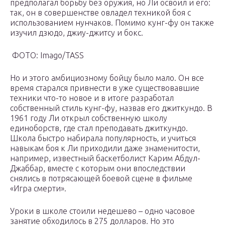
предполагал борьбу без оружия, но Ли освоил и его:
так, он в совершенстве овладел техникой боя с
использованием нунчаков. Помимо кунг-фу он также
изучил дзюдо, джиу-джитсу и бокс.
ФОТО: Imago/TASS
Но и этого амбициозному бойцу было мало. Он все
время старался привнести в уже существовавшие
техники что-то новое и в итоге разработал
собственный стиль кунг-фу, назвав его джиткундо. В
1961 году Ли открыл собственную школу
единоборств, где стал преподавать джиткундо.
Школа быстро набирала популярность, и учиться
навыкам боя к Ли приходили даже знаменитости,
например, известный баскетболист Карим Абдул-
Джаббар, вместе с которым они впоследствии
снялись в потрясающей боевой сцене в фильме
«Игра смерти».
Уроки в школе стоили недешево – одно часовое
занятие обходилось в 275 долларов. Но это