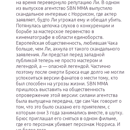
на время перевернуло репутацию Ли. В одном
из выпусков агентство SBN MMA выпустило
скандальное интервью с Норрисом, где актер
заявляет, будто Ли угрожал ему и обещал убить.
Потянулась цепочка слухов о конкуренции и
борьбе за мастерское первенство в
кинематографе в области единоборств.
Европейская общественность, любившая Чака
больше, чем Ли, ахнула от такого скандального
заявления. Ли предстал перед западной
публикой теперь не просто мастером и
легендой, а — опасной легендой. Частично
поэтому после смерти Брюса еще долго не могли
успокоиться версии фанатов о мести тому, кто
был способен на угрозы жизни. SBN MMA
пришлось выставить на общественность
опровержение этой версии: силами агентства
была выпущена передача, где сам Чак говорит о
том, что это было сказано его приятелем, с
которым они 3 года занимались вместе, в шутку.
Брюс приглашал его сняться в одном фильме,
где его персонаж убивает персонаж Норриса. И