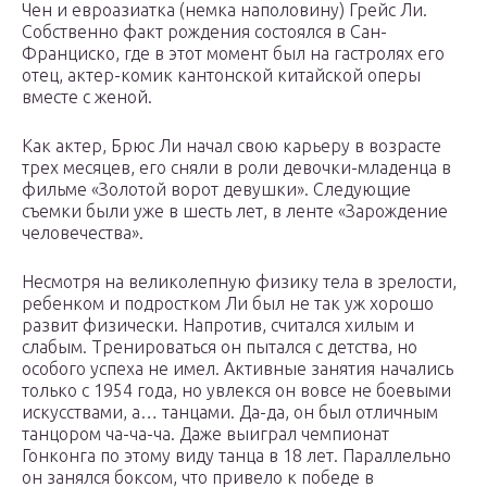
Чен и евроазиатка (немка наполовину) Грейс Ли.
Собственно факт рождения состоялся в Сан-
Франциско, где в этот момент был на гастролях его
отец, актер-комик кантонской китайской оперы
вместе с женой.
Как актер, Брюс Ли начал свою карьеру в возрасте
трех месяцев, его сняли в роли девочки-младенца в
фильме «Золотой ворот девушки». Следующие
съемки были уже в шесть лет, в ленте «Зарождение
человечества».
Несмотря на великолепную физику тела в зрелости,
ребенком и подростком Ли был не так уж хорошо
развит физически. Напротив, считался хилым и
слабым. Тренироваться он пытался с детства, но
особого успеха не имел. Активные занятия начались
только с 1954 года, но увлекся он вовсе не боевыми
искусствами, а… танцами. Да-да, он был отличным
танцором ча-ча-ча. Даже выиграл чемпионат
Гонконга по этому виду танца в 18 лет. Параллельно
он занялся боксом, что привело к победе в