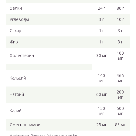
Белки
24 г
80 г
Углеводы
3 г
10 г
Сахар
1 г
3 г
Жир
1 г
3 г
100
Холестерин
30 мг
мг
140
466
Кальций
мг
мг
200
Натрий
60 мг
мг
150
500
Калий
мг
мг
Смесь энзимов
25 мг
83 мг