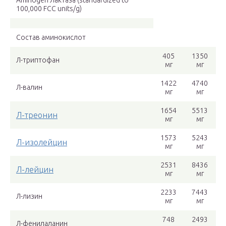
Aminogen Лактаза (standardized to
100,000 FCC units/g)
Состав аминокислот
405
1350
Л-триптофан
мг
мг
1422
4740
Л-валин
мг
мг
1654
5513
Л-треонин
мг
мг
1573
5243
Л-изолейцин
мг
мг
2531
8436
Л-лейцин
мг
мг
2233
7443
Л-лизин
мг
мг
748
2493
Л-фенилаланин