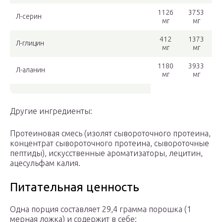
1126
3753
Л-серин
мг
мг
412
1373
Л-глицин
мг
мг
1180
3933
Л-аланин
мг
мг
Другие ингредиенты:
Протеиновая смесь (изолят сывороточного протеина,
концентрат сывороточного протеина, сывороточные
пептиды), искусственные ароматизаторы, лецитин,
ацесульфам калия.
Питательная ценность
Одна порция составляет 29,4 грамма порошка (1
мерная ложка) и содержит в себе: