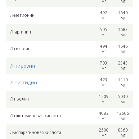
мг
мг
492
1640
Л-метионин
мг
мг
505
1683
Л- аргинин
мг
мг
494
1646
Л-цистеин
мг
мг
703
2343
Л-тирозин
мг
мг
423
1410
Л-гистидин
мг
мг
1509
5030
Л-пролин
мг
мг
4082
13606
Л-глютаминовая кислота
мг
мг
2508
8360
Л-аспарагиновая кислота
мг
мг