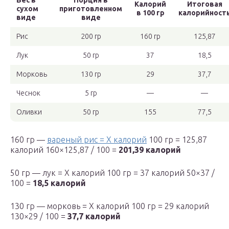
Вес в
Порция в
Калорий
Итоговая
сухом
приготовленном
в 100 гр
калорийност
виде
виде
Рис
200 гр
160 гр
125,87
Лук
50 гр
37
18,5
Морковь
130 гр
29
37,7
Чеснок
5 гр
—
—
Оливки
50 гр
155
77,5
160 гр —
вареный рис = Х калорий
100 гр = 125,87
калорий 160×125,87 / 100 =
201,39 калорий
50 гр — лук = Х калорий 100 гр = 37 калорий 50×37 /
100 =
18,5 калорий
130 гр — морковь = Х калорий 100 гр = 29 калорий
130×29 / 100 =
37,7 калорий