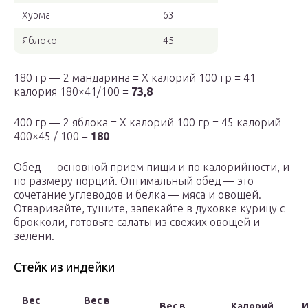
Хурма
63
Яблоко
45
180 гр — 2 мандарина = Х калорий 100 гр = 41
калория 180×41/100 =
73,8
400 гр — 2 яблока = Х калорий 100 гр = 45 калорий
400×45 / 100 =
180
Обед — основной прием пищи и по калорийности, и
по размеру порций. Оптимальный обед — это
сочетание углеводов и белка — мяса и овощей.
Отваривайте, тушите, запекайте в духовке курицу с
брокколи, готовьте салаты из свежих овощей и
зелени.
Стейк из индейки
Вес
Вес в
Вес в
Калорий
И