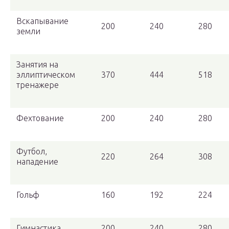
Вскапывание
200
240
280
земли
Занятия на
эллиптическом
370
444
518
тренажере
Фехтование
200
240
280
Футбол,
220
264
308
нападение
Гольф
160
192
224
Гимнастика
200
240
280