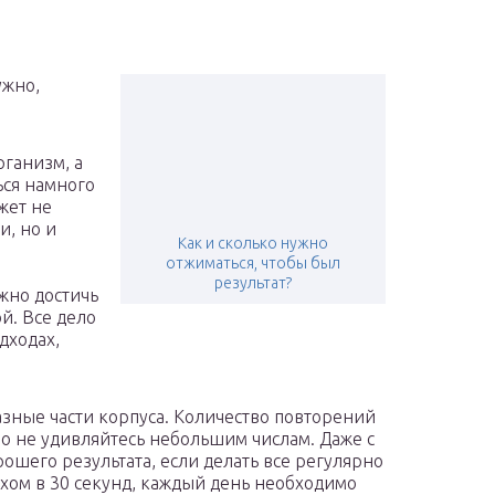
ужно,
рганизм, а
ься намного
жет не
и, но и
Как и сколько нужно
отжиматься, чтобы был
результат?
жно достичь
й. Все дело
дходах,
азные части корпуса. Количество повторений
, но не удивляйтесь небольшим числам. Даже с
ошего результата, если делать все регулярно
ыхом в 30 секунд, каждый день необходимо