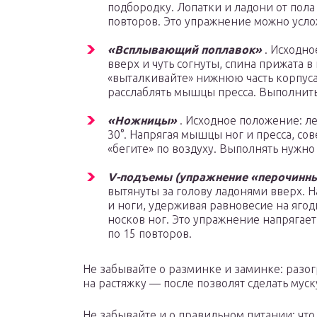
подбородку. Лопатки и ладони от пола
повторов. Это упражнение можно услож
«Всплывающий поплавок»
. Исходно
вверх и чуть согнуты, спина прижата в
«выталкивайте» нижнюю часть корпуса 
расслаблять мышцы пресса. Выполнить 
«Ножницы»
. Исходное положение: л
30°. Напрягая мышцы ног и пресса, с
«бегите» по воздуху. Выполнять нужно 
V-подъемы (упражнение «перочинн
вытянуты за голову ладонями вверх. 
и ноги, удерживая равновесие на ягод
носков ног. Это упражнение напрягает
по 15 повторов.
Не забывайте о разминке и заминке: раз
на растяжку — после позволят сделать муск
Не забывайте и о правильном питании: что