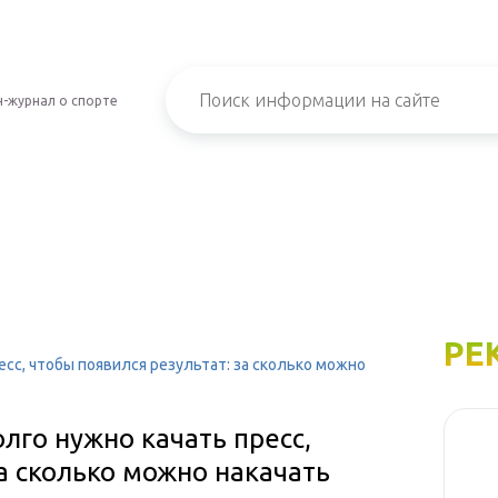
-журнал о спорте
РЕ
есс, чтобы появился результат: за сколько можно
олго нужно качать пресс,
за сколько можно накачать