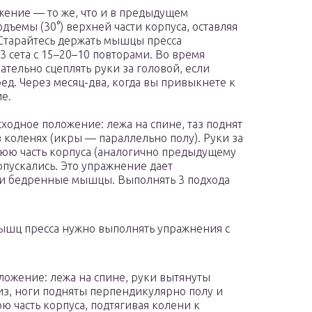
ение — то же, что и в предыдущем
ъемы (30°) верхней части корпуса, оставляя
 Старайтесь держать мышцы пресса
 сета с 15–20–10 повторами. Во время
тельно сцеплять руки за головой, если
ред. Через месяц-два, когда вы привыкнете к
е.
ходное положение: лежа на спине, таз поднят
 коленях (икры — параллельно полу). Руки за
нюю часть корпуса (аналогично предыдущему
опускались. Это упражнение дает
 и бедренные мышцы. Выполнять 3 подхода
ышц пресса нужно выполнять упражнения с
ложение: лежа на спине, руки вытянуты
з, ноги подняты перпендикулярно полу и
 часть корпуса, подтягивая колени к