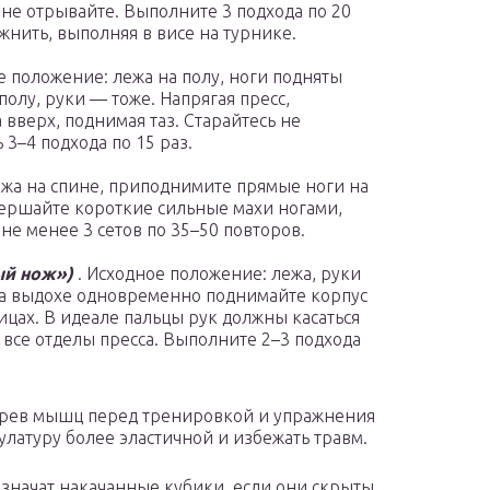
 не отрывайте. Выполните 3 подхода по 20
нить, выполняя в висе на турнике.
е положение: лежа на полу, ноги подняты
 полу, руки — тоже. Напрягая пресс,
вверх, поднимая таз. Старайтесь не
3–4 подхода по 15 раз.
ежа на спине, приподнимите прямые ноги на
овершайте короткие сильные махи ногами,
не менее 3 сетов по 35–50 повторов.
ый нож»)
. Исходное положение: лежа, руки
На выдохе одновременно поднимайте корпус
ицах. В идеале пальцы рук должны касаться
 все отделы пресса. Выполните 2–3 подхода
огрев мышц перед тренировкой и упражнения
улатуру более эластичной и избежать травм.
 значат накачанные кубики, если они скрыты