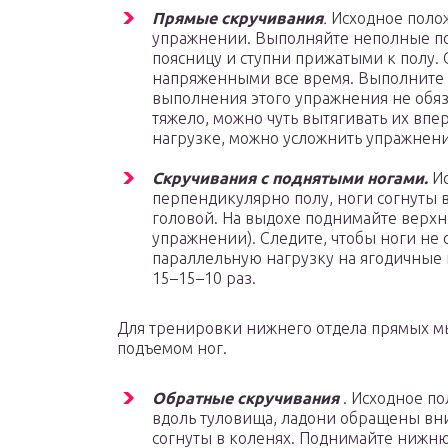
Прямые скручивания
.
Исходное полож
упражнении. Выполняйте неполные под
поясницу и ступни прижатыми к полу.
напряженными все время. Выполните 3
выполнения этого упражнения не обяза
тяжело, можно чуть вытягивать их впе
нагрузке, можно усложнить упражнени
Скручивания с поднятыми ногами.
Ис
перпендикулярно полу, ноги согнуты в
головой. На выдохе поднимайте верх
упражнении). Следите, чтобы ноги не 
параллельную нагрузку на ягодичные
15–15–10 раз.
Для тренировки нижнего отдела прямых м
подъемом ног.
Обратные скручивания
. Исходное по
вдоль туловища, ладони обращены вни
согнуты в коленях. Поднимайте нижнюю