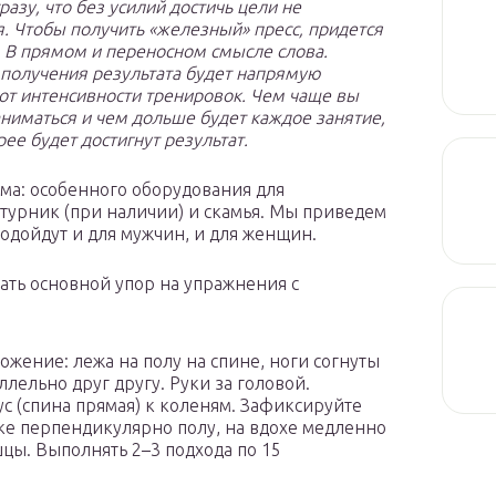
азу, что без усилий достичь цели не
я. Чтобы получить «железный» пресс, придется
. В прямом и переносном смысле слова.
 получения результата будет напрямую
 от интенсивности тренировок. Чем чаще вы
аниматься и чем дольше будет каждое занятие,
ее будет достигнут результат.
ома: особенного оборудования для
 турник (при наличии) и скамья. Мы приведем
дойдут и для мужчин, и для женщин.
ать основной упор на упражнения с
ожение: лежа на полу на спине, ноги согнуты
лельно друг другу. Руки за головой.
с (спина прямая) к коленям. Зафиксируйте
чке перпендикулярно полу, на вдохе медленно
шцы. Выполнять 2–3 подхода по 15