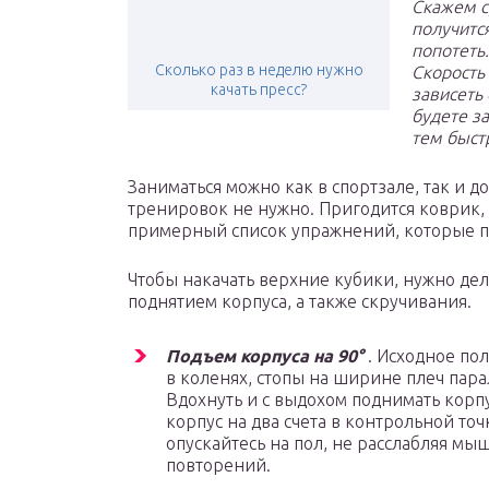
Скажем ср
получитс
попотеть
Сколько раз в неделю нужно
Скорость
качать пресс?
зависеть
будете з
тем быстр
Заниматься можно как в спортзале, так и д
тренировок не нужно. Пригодится коврик,
примерный список упражнений, которые по
Чтобы накачать верхние кубики, нужно дел
поднятием корпуса, а также скручивания.
Подъем корпуса на 90°
. Исходное пол
в коленях, стопы на ширине плеч парал
Вдохнуть и с выдохом поднимать корпу
корпус на два счета в контрольной то
опускайтесь на пол, не расслабляя мы
повторений.