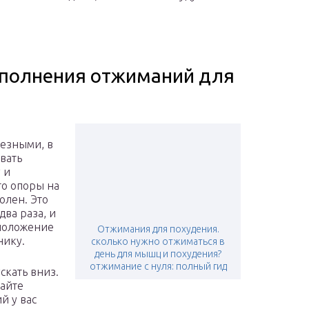
ыполнения отжиманий для
лезными, в
вать
 и
то опоры на
олен. Это
два раза, и
 положение
Отжимания для похудения.
нику.
сколько нужно отжиматься в
день для мышц и похудения?
отжимание с нуля: полный гид
скать вниз.
лайте
й у вас