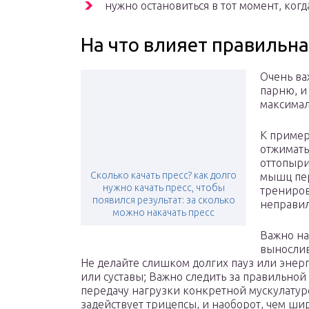
нужно остановиться в тот момент, когд
На что влияет правильна
Очень ва
парню, и
максимал
К пример
отжимать
оттопыри
Сколько качать пресс? как долго
мышц пер
нужно качать пресс, чтобы
трениров
появился результат: за сколько
неправил
можно накачать пресс
Важно на
вынослив
Не делайте слишком долгих пауз или энер
или суставы; Важно следить за правильной 
передачу нагрузки конкретной мускулатур
задействует трицепсы, и наоборот, чем шир