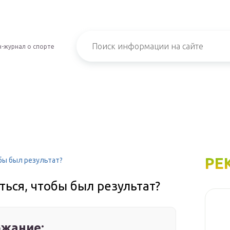
-журнал о спорте
РЕ
бы был результат?
ться, чтобы был результат?
жание: