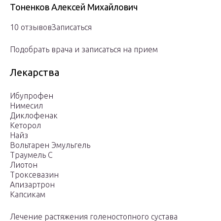
Тоненков Алексей Михайлович
10 отзывовЗаписаться
Подобрать врача и записаться на прием
Лекарства
Ибупрофен
Нимесил
Диклофенак
Кеторол
Найз
Вольтарен Эмульгель
Траумель С
Лиотон
Троксевазин
Апизартрон
Капсикам
Лечение растяжения голеностопного сустава