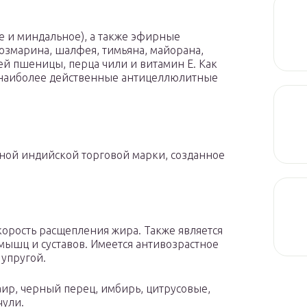
 и миндальное), а также эфирные
розмарина, шалфея, тимьяна, майорана,
ей пшеницы, перца чили и витамин Е. Как
е наиболее действенные антицеллюлитные
ярной индийской торговой марки, созданное
корость расщепления жира. Также является
ышц и суставов. Имеется антивозрастное
 упругой.
 аир, черный перец, имбирь, цитрусовые,
чули.