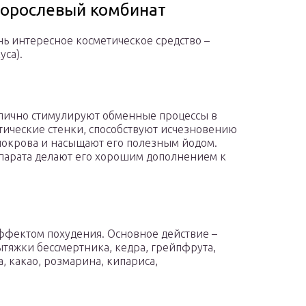
дорослевый комбинат
нь интересное косметическое средство –
са).
тлично стимулируют обменные процессы в
тические стенки, способствуют исчезновению
 покрова и насыщают его полезным йодом.
епарата делают его хорошим дополнением к
эффектом похудения. Основное действие –
ытяжки бессмертника, кедра, грейпфрута,
, какао, розмарина, кипариса,