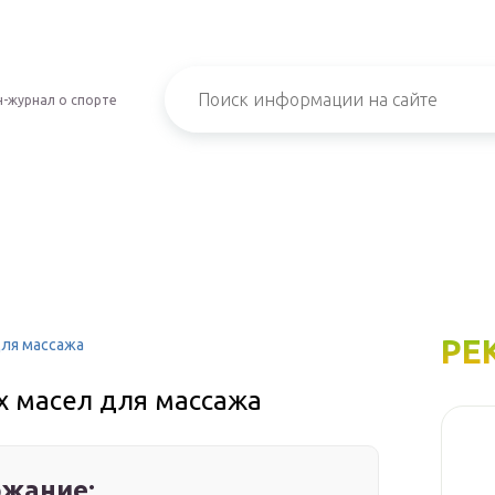
-журнал о спорте
РЕ
ля массажа
 масел для массажа
жание: