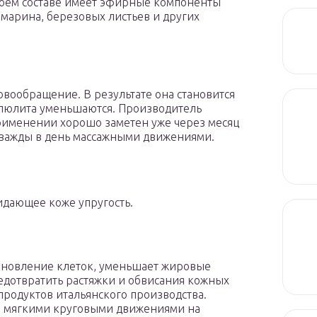
воем составе имеет эфирные компоненты
змарина, березовых листьев и других
овообращение. В результате она становится
ллюлита уменьшаются. Производитель
рименении хорошо заметен уже через месяц
дважды в день массажными движениями.
идающее коже упругость.
обновление клеток, уменьшает жировые
редотвратить растяжки и обвисания кожных
продуктов итальянского производства.
ся мягкими круговыми движениями на