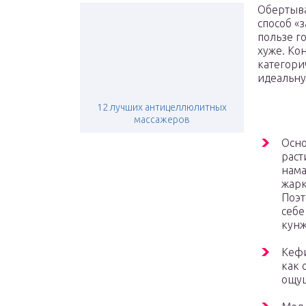
Обертыва
способ «
пользе г
хуже. Ко
категори
идеальну
12 лучших антицеллюлитных
массажеров
Осно
раст
нама
жарк
Поэт
себе
кунж
Кефи
как 
ощу