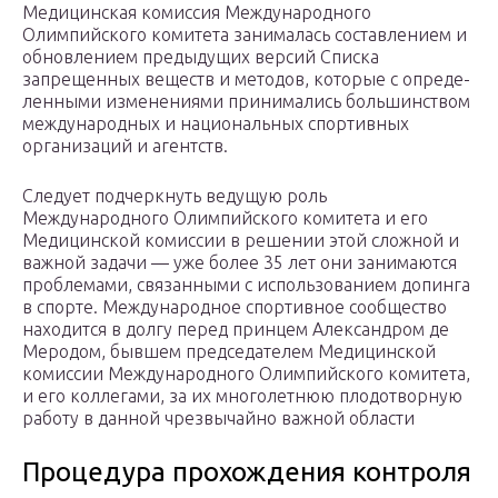
Медицинская комиссия Международного
Олимпийского ко­митета занималась составлением и
обновлением предыдущих вер­сий Списка
запрещенных веществ и методов, которые с опреде­
ленными изменениями принимались большинством
междуна­родных и национальных спортивных
организаций и агентств.
Следует подчеркнуть ведущую роль
Международного Олим­пийского комитета и его
Медицинской комиссии в решении этой сложной и
важной задачи — уже более 35 лет они занимаются
про­блемами, связанными с использованием допинга
в спорте. Между­народное спортивное сообщество
находится в долгу перед прин­цем Александром де
Меродом, бывшем председателем Медицинс­кой
комиссии Международного Олимпийского комитета,
и его коллегами, за их многолетнюю плодотворную
работу в данной чрезвычайно важной области
Процедура прохождения контроля