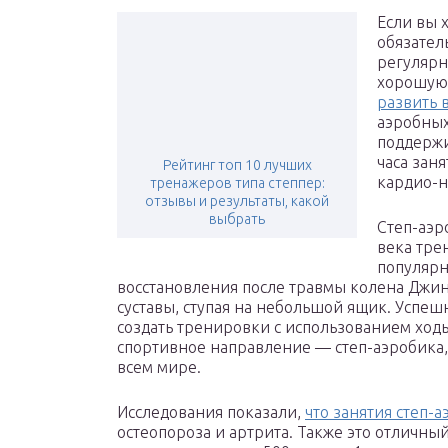
Если вы 
обязател
регулярн
хорошую 
развить 
аэробных
поддержи
часа зан
Рейтинг топ 10 лучших
кардио-н
тренажеров типа степпер:
отзывы и результаты, какой
выбрать
Степ-аэр
века тре
популярн
восстановления после травмы колена Джин,
суставы, ступая на небольшой ящик. Успеш
создать тренировки с использованием ход
спортивное направление — степ-аэробика,
всем мире.
Исследования показали,
что занятия степ-
остеопороза и артрита. Также это отличны