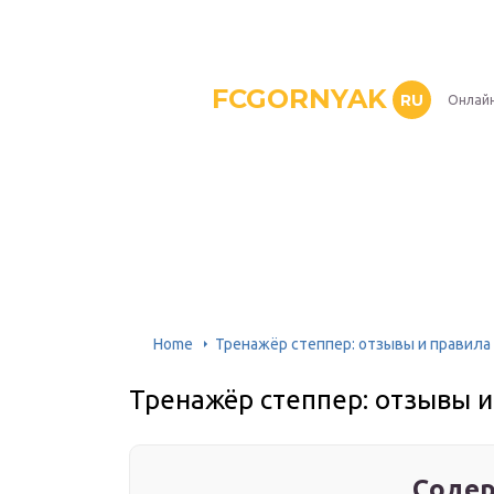
FCGORNYAK
RU
Онлайн
Home
Тренажёр степпер: отзывы и правила
Тренажёр степпер: отзывы и
Содер