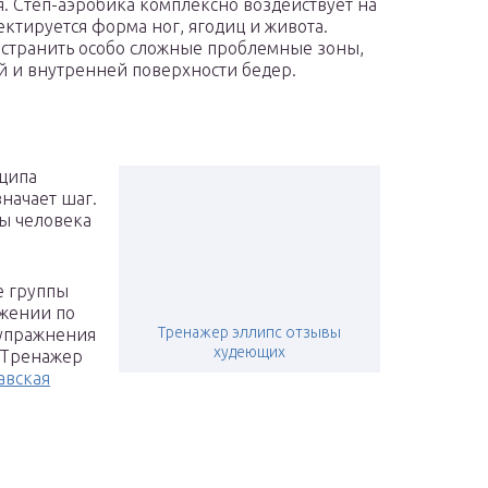
ия. Степ-аэробика комплексно воздействует на
ектируется форма ног, ягодиц и живота.
устранить особо сложные проблемные зоны,
й и внутренней поверхности бедер.
нципа
значает шаг.
ы человека
е группы
ижении по
Тренажер эллипс отзывы
 упражнения
худеющих
 Тренажер
авская