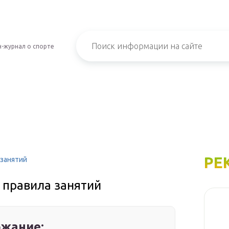
-журнал о спорте
РЕ
 занятий
 правила занятий
жание: