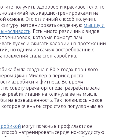
хотите получить здоровое и красивое тело, то
ьно занимайтесь кардио-тренировками на
ой основе. Это отличный способ получить
фигуру, натренировать сердечную
мышцу и
выносливость
. Есть много различных видов
 тренировок, которые помогут вам
вать пульс и сжигать калории на протяжении
ятий, но одним из самых востребованных
аправлений стала степ-аэробика.
обика была создана в 80-х годах прошлого
нером Джин Миллер в период роста
ости аэробики и фитнеса. Во время
 по совету врача-ортопеда, разрабатывала
ная реабилитация натолкнула ее на мысль
ьбы на возвышенность. Так появилось новое
 которое очень быстро стало популярным во
аэробикой
могут помочь в профилактике
й способ натренировать сердечно-сосудистую