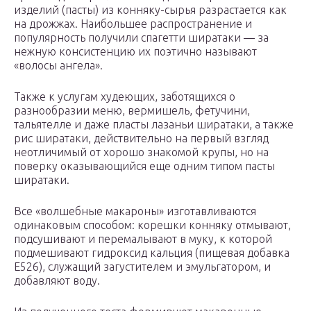
изделий (пасты) из конняку-сырья разрастается как
на дрожжах. Наибольшее распространение и
популярность получили спагетти ширатаки — за
нежную консистенцию их поэтично называют
«волосы ангела».
Также к услугам худеющих, заботящихся о
разнообразии меню, вермишель, фетучини,
тальятелле и даже пласты лазаньи ширатаки, а также
рис ширатаки, действительно на первый взгляд
неотличимый от хорошо знакомой крупы, но на
поверку оказывающийся еще одним типом пасты
ширатаки.
Все «волшебные макароны» изготавливаются
одинаковым способом: корешки конняку отмывают,
подсушивают и перемалывают в муку, к которой
подмешивают гидроксид кальция (пищевая добавка
Е526), служащий загустителем и эмульгатором, и
добавляют воду.