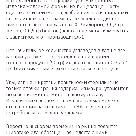
Из полученного теста формируют макаронные
изделия желаемой формы. Их пищевая ценность
одинакова и неизменна; любой вид пасты ширатаки
выглядит как заветная мечта человека на диете:
никакого глютена и лактозы, 0-9 калорий, 0-0,3 гр
жиров, 0-0,5 гр белков (показатели могут изменяться
в зависимости от производителя).
Незначительное количество углеводов в лапше все
же присутствует — в сервировочной порции
готового продукта (90 гр) их доля составит от 0,3 до 1
гр. Гликемический индекс ширатаки равен нулю.
Увы, лапша ширатаки практически стерильна не
только с точки зрения содержания макронутриентов,
но и по витаминно-минеральному составу.
Исключение составляет, пожалуй, только железо —
его в порции пасты примерно 8% от дневной
потребности взрослого человека.
Вероятно, в скором времени на рынке появится
ширатаке-еда, обогащенная недостающими