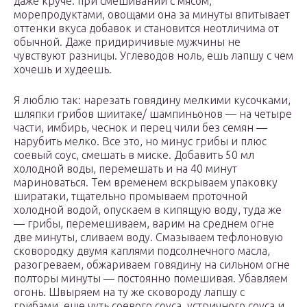
даже круче: при смешивании с мясом,
морепродуктами, овощами она за минуты впитывает
оттенки вкуса добавок и становится неотличима от
обычной. Даже придиричивые мужчины не
чувствуют разницы. Углеводов ноль, ешь лапшу с чем
хочешь и худеешь.
Я люблю так: нарезать говядину мелкими кусочками,
шляпки грибов шиитаке/ шампиньонов — на четыре
части, имбирь, чеснок и перец чили без семян —
нарубить мелко. Все это, но минус грибы и плюс
соевый соус, смешать в миске. Добавить 50 мл
холодной воды, перемешать и на 40 минут
мариноваться. Тем временем вскрываем упаковку
ширатаки, тщательно промываем проточной
холодной водой, опускаем в кипящую воду, туда же
— грибы, перемешиваем, варим на среднем огне
две минуты, сливаем воду. Смазываем тефлоновую
сковородку двумя каплями подсолнечного масла,
разогреваем, обжариваем говядину на сильном огне
полторы минуты — постоянно помешивая. Убавляем
огонь. Швыряем на ту же сковороду лапшу с
грибами, еще чуть соевого соуса, устричного соуса и