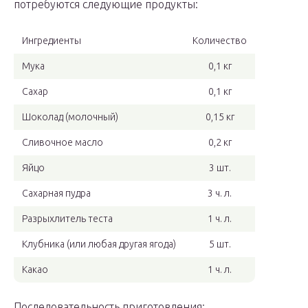
потребуются следующие продукты:
Ингредиенты
Количество
Мука
0,1 кг
Сахар
0,1 кг
Шоколад (молочный)
0,15 кг
Сливочное масло
0,2 кг
Яйцо
3 шт.
Сахарная пудра
3 ч. л.
Разрыхлитель теста
1 ч. л.
Клубника (или любая другая ягода)
5 шт.
Какао
1 ч. л.
Последовательность приготовления: