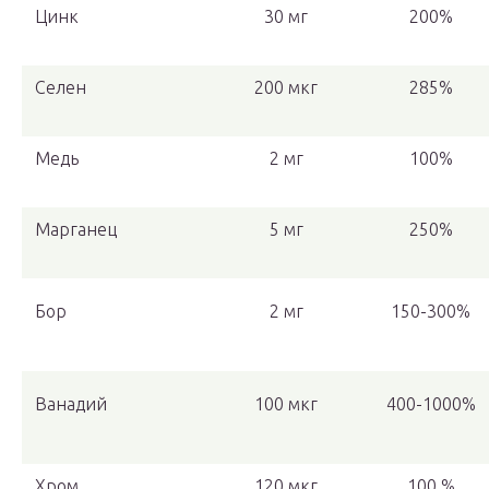
Цинк
30 мг
200%
Селен
200 мкг
285%
Медь
2 мг
100%
Марганец
5 мг
250%
Бор
2 мг
150-300%
Ванадий
100 мкг
400-1000%
Хром
120 мкг
100 %