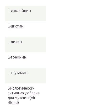
L-изолейцин
L-цистин
L-лизин
L-треонин
L-глутамин
Биологически-
активная добавка
для мужчин (Viri
Blend)