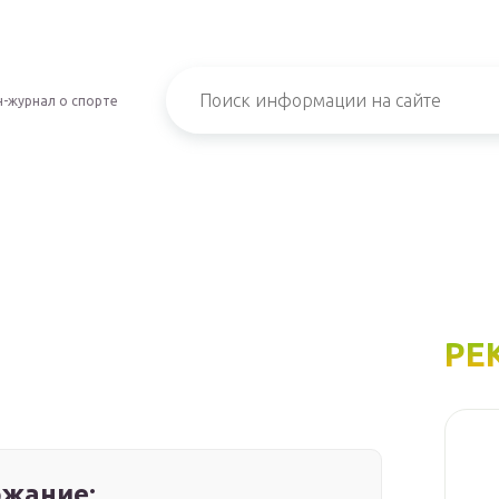
-журнал о спорте
РЕ
жание: