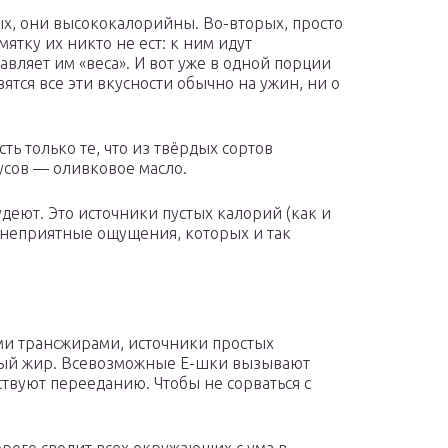
х, они высококалорийны. Во-вторых, просто
мятку их никто не ест: к ним идут
авляет им «веса». И вот уже в одной порции
товятся все эти вкусности обычно на ужин, ни о
ть только те, что из твёрдых сортов
усов — оливковое масло.
удеют. Это источники пустых калорий (как и
 неприятные ощущения, которых и так
 трансжирами, источники простых
ный жир. Всевозможные Е-шки вызывают
твуют перееданию. Чтобы не сорваться с