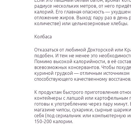
Если это пышный белый батон, аромат кото
радиусе нескольких метров, от него придёт
калорий. Его главная опасность — ухудше
отложение жиров. Выход: пару раз в день
количестве) или цельнозерновые хлебцы.
Колбаса
Отказаться от любимой Докторской или Кр
подобен. И тем не менее это необходимость
Помимо высокой калорийности, в её состав
всевозможных консервантов. Чтобы похудет
куриной грудкой — отличным источником 
способствующего качественному восстано
К продуктам быстрого приготовления относ
контейнеры с лапшой или картофельным п
готовы к употреблению через пару минут. В
магазине чипсы, сухарики, сырные шарики
себя (под сериальчик или компьютерную и
150-200 калории.