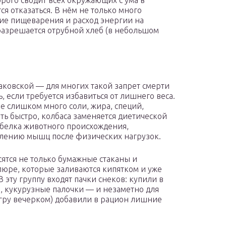
рого сводит всех окружающих с ума в
ся отказаться. В нём не только много
ние пищеварения и расход энергии на
 разрешается отрубной хлеб (в небольшом
аковской — для многих такой запрет смерти
, если требуется избавиться от лишнего веса.
е слишком много соли, жира, специй,
ь быстро, колбаса заменяется диетической
белка животного происхождения,
влению мышц после физических нагрузок.
ятся не только бумажные стаканы и
юре, которые заливаются кипятком и уже
 эту группу входят пачки снеков: купили в
, кукурузные палочки — и незаметно для
гру вечерком) добавили в рацион лишние