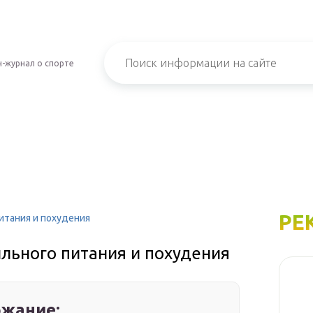
-журнал о спорте
РЕ
итания и похудения
льного питания и похудения
жание: