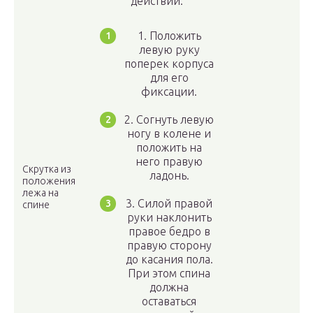
действий:
1. Положить
левую руку
поперек корпуса
для его
фиксации.
2. Согнуть левую
ногу в колене и
положить на
него правую
Скрутка из
ладонь.
положения
лежа на
3. Силой правой
спине
руки наклонить
правое бедро в
правую сторону
до касания пола.
При этом спина
должна
оставаться