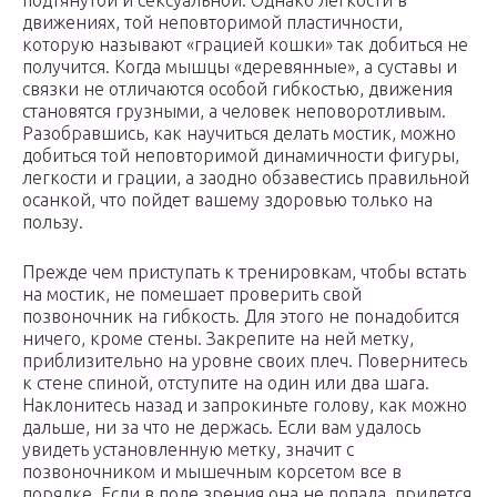
подтянутой и сексуальной. Однако легкости в
движениях, той неповторимой пластичности,
которую называют «грацией кошки» так добиться не
получится. Когда мышцы «деревянные», а суставы и
связки не отличаются особой гибкостью, движения
становятся грузными, а человек неповоротливым.
Разобравшись, как научиться делать мостик, можно
добиться той неповторимой динамичности фигуры,
легкости и грации, а заодно обзавестись правильной
осанкой, что пойдет вашему здоровью только на
пользу.
Прежде чем приступать к тренировкам, чтобы встать
на мостик, не помешает проверить свой
позвоночник на гибкость. Для этого не понадобится
ничего, кроме стены. Закрепите на ней метку,
приблизительно на уровне своих плеч. Повернитесь
к стене спиной, отступите на один или два шага.
Наклонитесь назад и запрокиньте голову, как можно
дальше, ни за что не держась. Если вам удалось
увидеть установленную метку, значит с
позвоночником и мышечным корсетом все в
порядке. Если в поле зрения она не попала, придется