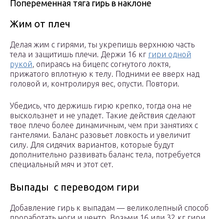
Попеременная тяга гирь в наклоне
Жим от плеч
Делая жим с гирями, ты укрепишь верхнюю часть
тела и защитишь плечи. Держи 16 кг
гири одной
рукой
, опираясь на бицепс согнутого локтя,
прижатого вплотную к телу. Подними ее вверх над
головой и, контролируя вес, опусти. Повтори.
Убедись, что держишь гирю крепко, тогда она не
выскользнет и не упадет. Такие действия сделают
твое плечо более динамичным, чем при занятиях с
гантелями. Баланс разовьет ловкость и увеличит
силу. Для сидячих вариантов, которые будут
дополнительно развивать баланс тела, потребуется
специальный мяч и этот сет.
Выпады с переводом гири
Добавление гирь к выпадам — великолепный способ
проработать ноги и центр. Возьми 16 или 32 кг гири