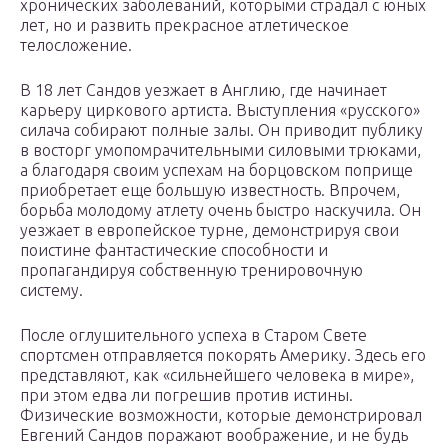
хронических заболеваний, которыми страдал с юных
лет, но и развить прекрасное атлетическое
телосложение.
В 18 лет Сандов уезжает в Англию, где начинает
карьеру циркового артиста. Выступления «русского»
силача собирают полные залы. Он приводит публику
в восторг умопомрачительными силовыми трюками,
а благодаря своим успехам на борцовском поприще
приобретает еще большую известность. Впрочем,
борьба молодому атлету очень быстро наскучила. Он
уезжает в европейское турне, демонстрируя свои
поистине фантастические способности и
пропагандируя собственную тренировочную
систему.
После оглушительного успеха в Старом Свете
спортсмен отправляется покорять Америку. Здесь его
представляют, как «сильнейшего человека в мире»,
при этом едва ли погрешив против истины.
Физические возможности, которые демонстрировал
Евгений Сандов поражают воображение, и не будь