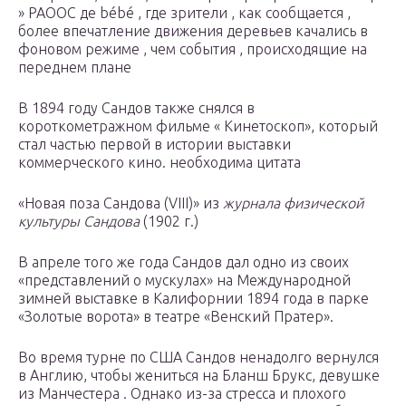
» РАООС де bébé , где зрители , как сообщается ,
более впечатление движения деревьев качались в
фоновом режиме , чем события , происходящие на
переднем плане
В 1894 году Сандов также снялся в
короткометражном фильме « Кинетоскоп», который
стал частью первой в истории выставки
коммерческого кино. необходима цитата
«Новая поза Сандова (VIII)» из
журнала физической
культуры Сандова
(1902 г.)
В апреле того же года Сандов дал одно из своих
«представлений о мускулах» на Международной
зимней выставке в Калифорнии 1894 года в парке
«Золотые ворота» в театре «Венский Пратер».
Во время турне по США Сандов ненадолго вернулся
в Англию, чтобы жениться на Бланш Брукс, девушке
из
Манчестера
.
Однако из-за стресса и плохого