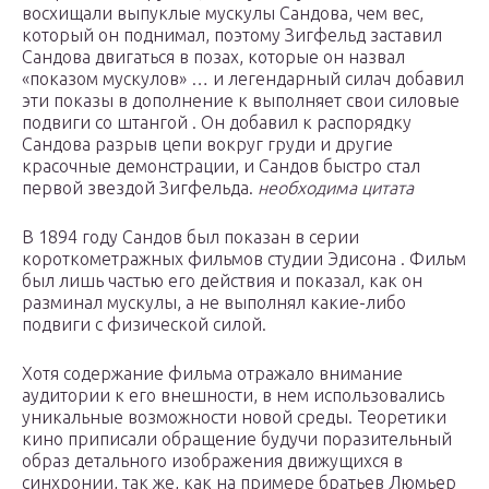
восхищали выпуклые мускулы Сандова, чем вес,
который он поднимал, поэтому Зигфельд заставил
Сандова двигаться в позах, которые он назвал
«показом мускулов» … и легендарный силач добавил
эти показы в дополнение к выполняет свои силовые
подвиги со
штангой
.
Он добавил к распорядку
Сандова разрыв цепи вокруг груди и другие
красочные демонстрации, и Сандов быстро стал
первой звездой Зигфельда.
необходима цитата
В 1894 году Сандов был показан в
серии
короткометражных фильмов
студии
Эдисона
.
Фильм
был лишь частью его действия и показал, как он
разминал мускулы, а не выполнял какие-либо
подвиги с физической силой.
Хотя содержание фильма отражало внимание
аудитории к его внешности, в нем использовались
уникальные возможности новой среды. Теоретики
кино приписали обращение будучи поразительный
образ детального изображения движущихся в
синхронии, так же, как на примере братьев Люмьер