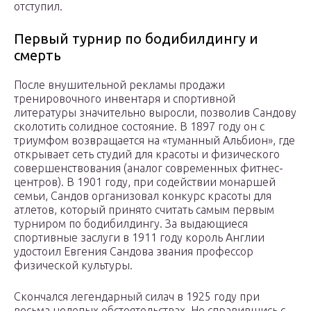
отступил.
Первый турнир по бодибилдингу и
смерть
После внушительной рекламы продажи
тренировочного инвентаря и спортивной
литературы значительно выросли, позволив Сандову
сколотить солидное состояние. В 1897 году он с
триумфом возвращается на «туманный Альбион», где
открывает сеть студий для красоты и физического
совершенствования (аналог современных фитнес-
центров). В 1901 году, при содействии монаршей
семьи, Сандов организовал конкурс красоты для
атлетов, который принято считать самым первым
турниром по бодибилдингу. За выдающиеся
спортивные заслуги в 1911 году король Англии
удостоил Евгения Сандова звания профессор
физической культуры.
Скончался легендарный силач в 1925 году при
весьма нелепых обстоятельствах. Не справившись с