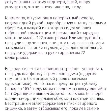
документальных тому подтверждений, впору
усомниться, что человеку такое под силу.
К примеру, он установил невероятный рекорд,
подняв одной рукой шарообразную штангу с полыми
сферами, в каждой из которых сидел человек
небольшой комплекции. А весил такой снаряд ни
много ни мало – 122 килограмма! Или мог удержать
на груди пару человек, при этом опираясь пятками и
затылком на спинки стульев, а для дополнительной
нагрузки удерживая в руке гирю весом 22
килограмма.
Еще один из его излюбленных трюков – установить
на грудь платформу с тремя лошадьми (в другом
номере это был огромный рояль с восемью
музыкантами). Но по-настоящему потряс публику
Сандов в 1894 году, когда на одном из выступлений в
Сан-Франциско вышел бороться со львом. На зверя
одели намордник, а лапы обмотали плотной тканью.
Бесстрашный атлет сдерживал натиск свирепого
хищника, а затем отбрасывал его, пока лев сам не