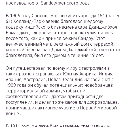
производное от Sandow женского рода.
В 1906 году Сандов смог выкупить аренду 161 (ранее
61)
Холланд-Парк-авеню
благодаря щедрому
подарку индийского бизнесмена
сэра Дханджибхоя
Боманджи
, здоровье которого резко улучшилось
после того, как он принял режим Сандоу. Этот
величественный четырехэтажный дом с террасой,
который был назван Домом Дханджибхой в честь его
благодетеля, был его домом в течение 19 лет.
Он путешествовал по всему миру с гастролями в
таких разных странах, как Южная Африка, Индия,
Япония, Австралия, Новая Зеландия.
За свой счет с
1909 года он обучал потенциальных новобранцев
Территориальной армии
, чтобы они
соответствовали стандартам пригодности для
поступления, и делал то же самое для добровольцев,
принимавших активное участие в
Первой мировой
войне
.
В
1911 году
он даже был назначен специальным