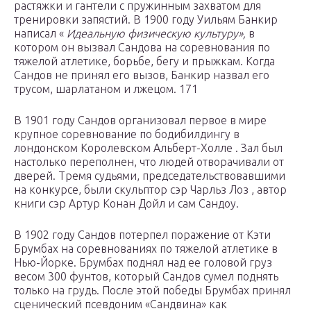
растяжки и гантели с пружинным захватом для
тренировки запястий. В 1900 году
Уильям Банкир
написал «
Идеальную физическую культуру»,
в
котором он вызвал Сандова на соревнования по
тяжелой атлетике, борьбе, бегу и прыжкам. Когда
Сандов не принял его вызов, Банкир назвал его
трусом, шарлатаном и лжецом.
171
В 1901 году Сандов организовал первое в мире
крупное соревнование по бодибилдингу в
лондонском
Королевском Альберт-Холле
.
Зал был
настолько переполнен, что людей отворачивали от
дверей.
Тремя судьями, председательствовавшими
на конкурсе, были
скульптор
сэр
Чарльз Лоз
,
автор
книги
сэр
Артур Конан Дойл
и сам Сандоу.
В 1902 году Сандов потерпел поражение от
Кэти
Брумбах
на соревнованиях по тяжелой атлетике в
Нью-Йорке.
Брумбах поднял над ее головой груз
весом 300 фунтов, который Сандов сумел поднять
только на грудь.
После этой победы Брумбах принял
сценический псевдоним «Сандвина» как