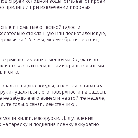
под струей холодной воды, отмывая от крови
йно прилипли при извлечении икорных
стые и помытые от всякой гадости
желательно стеклянную или полиэтиленовую,
ром ячеи 1,5-2 мм, мельче брать не стоит,
 покрывают икряные мешочки. Сделать это
или его часть и несильными вращательными
ли сито.
 опадать на дно посуды, а пленки оставаться
уки» удаляться с его поверхности на радость
 не забудьте его вынести на этой же неделе,
идите только санэпидемстанцию).
помощи вилки, мясорубки. Для удаления
 на тарелку и подцепив пленку аккуратно