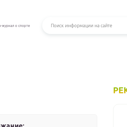
-журнал о спорте
РЕ
жание: