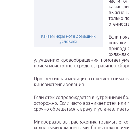
части го
какие-ли
выяснени
только п
отечность
Качаем икры ног в домашних
Если поя
условиях
повязки,
приподня
охлаждаю
улучшению кровообращения, помогает умен
прием мочегонных средств, травяных сбор
Прогрессивная медицина советует снимать
кинезиотейпирования
Если отек сопровождается внутренними бо
осторожно. Если часто возникает отек или 
срочно обращаться к врачу и устанавливат
Микроразрывы, растяжения, травмы легкой
холодными компрессами, болеутоляющими.