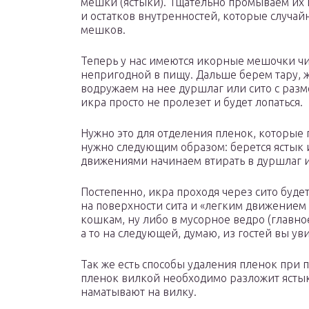
мешки (ястыки). Тщательно промываем их 
и остатков внутренностей, которые случа
мешков.
Теперь у нас имеются икорные мешочки чи
непригодной в пищу. Дальше берем тару, 
водружаем на нее дуршлаг или сито с разме
икра просто не пролезет и будет лопаться.
Нужно это для отделения пленок, которые
нужно следующим образом: берется ястык 
движениями начинаем втирать в дуршлаг и
Постепенно, икра проходя через сито будет
на поверхности сита и «легким движением р
кошкам, ну либо в мусорное ведро (главное
а то на следующей, думаю, из гостей вы ув
Так же есть способы удаления пленок при 
пленок вилкой необходимо разложит ястык
наматывают на вилку.