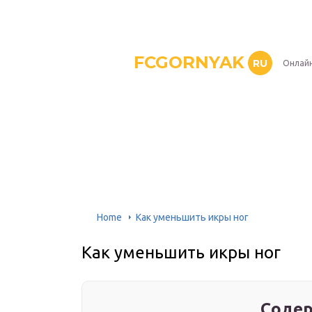
FCGORNYAK
RU
Онлайн
Home
Как уменьшить икры ног
Как уменьшить икры ног
Содер