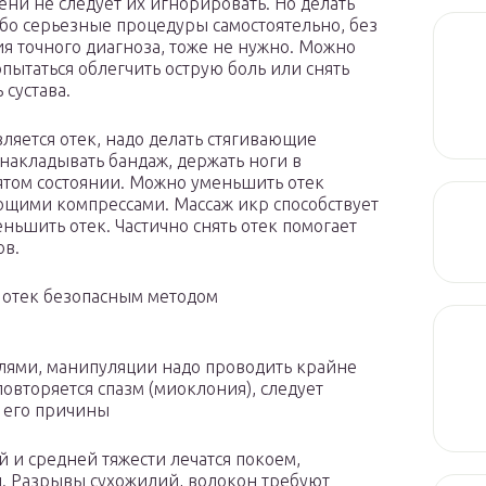
лени не следует их игнорировать. Но делать
бо серьезные процедуры самостоятельно, без
я точного диагноза, тоже не нужно. Можно
опытаться облегчить острую боль или снять
 сустава.
вляется отек, надо делать стягивающие
 накладывать бандаж, держать ноги в
том состоянии. Можно уменьшить отек
щими компрессами. Массаж икр способствует
ьшить отек. Частично снять отек помогает
ов.
 отек безопасным методом
лями, манипуляции надо проводить крайне
повторяется спазм (миоклония), следует
ь его причины
 и средней тяжести лечатся покоем,
 Разрывы сухожилий, волокон требуют