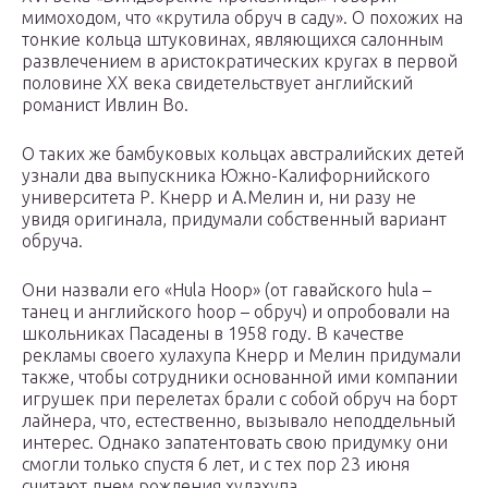
мимоходом, что «крутила обруч в саду». О похожих на
тонкие кольца штуковинах, являющихся салонным
развлечением в аристократических кругах в первой
половине ХХ века свидетельствует английский
романист Ивлин Во.
О таких же бамбуковых кольцах австралийских детей
узнали два выпускника Южно-Калифорнийского
университета Р. Кнерр и А.Мелин и, ни разу не
увидя оригинала, придумали собственный вариант
обруча.
Они назвали его «Hula Hoop» (от гавайского hula –
танец и английского hoop – обруч) и опробовали на
школьниках Пасадены в 1958 году. В качестве
рекламы своего хулахупа Кнерр и Мелин придумали
также, чтобы сотрудники основанной ими компании
игрушек при перелетах брали с собой обруч на борт
лайнера, что, естественно, вызывало неподдельный
интерес. Однако запатентовать свою придумку они
смогли только спустя 6 лет, и с тех пор 23 июня
считают днем рождения хулахупа.