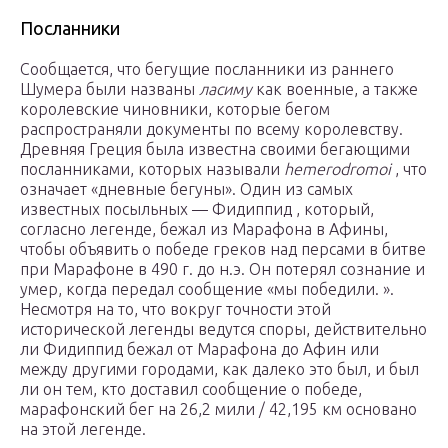
Посланники
Сообщается, что бегущие посланники из раннего
Шумера были названы
ласиму
как военные, а также
королевские чиновники, которые бегом
распространяли документы по всему королевству.
Древняя Греция была известна своими бегающими
посланниками, которых называли
hemerodromoi
, что
означает «дневные бегуны». Один из самых
известных посыльных — Фидиппид , который,
согласно легенде, бежал из Марафона в Афины,
чтобы объявить о победе греков над персами в битве
при Марафоне в 490 г. до н.э. Он потерял сознание и
умер, когда передал сообщение «мы победили. ».
Несмотря на то, что вокруг точности этой
исторической легенды ведутся споры, действительно
ли Фидиппид бежал от Марафона до Афин или
между другими городами, как далеко это был, и был
ли он тем, кто доставил сообщение о победе,
марафонский бег на 26,2 мили / 42,195 км основано
на этой легенде.