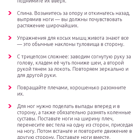
поднимите их вверх.
Спина. Возьмитесь за опору и откиньтесь назад,
выпрямив ноги — вы должны почувствовать
растяжение широчайших.
Упражнения для косых мышц живота знают все
— это обычные наклоны туловища в сторону.
С трицепсом сложнее: заводим согнутую руку за
голову, кладем её чуть пониже шеи, а второй
рукой тянем за локоть. Повторяем зеркально и
для другой руки.
Повращайте плечами, хорошенько разомните
их.
Для ног нужно поделать выпады вперед и в
сторону, а также обязательно размять коленные
суставы. Поставьте ноги на ширину плеч,
перенесите вес тела на одну из сторон, приседая
на ногу. Потом встаньте и повторите движение в
другую сторону. Поставьте ноги вместе,