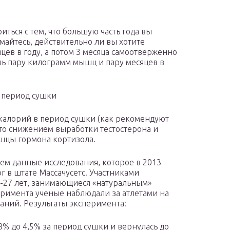
ться с тем, что большую часть года вы
майтесь, действительно ли вы хотите
цев в году, а потом 3 месяца самоотверженно
шь пару килограмм мышц и пару месяцев в
 период сушки
калорий в период сушки (как рекомендуют
ато снижением выработки тестостерона и
цы гормона кортизола.
м данные исследования, которое в 2013
 в штате Массачусетс. Участниками
-27 лет, занимающиеся «натуральным»
еримента ученые наблюдали за атлетами на
аний. Результаты эксперимента:
8% до 4,5% за период сушки и вернулась до