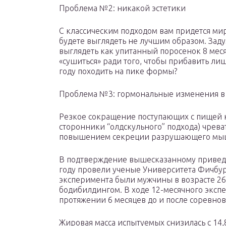
Проблема №2: никакой эстетики
С классическим подходом вам придется мири
будете выглядеть не лучшим образом. Заду
выглядеть как упитанный поросенок 8 меся
«сушиться» ради того, чтобы прибавить ли
году походить на пике формы?
Проблема №3: гормональные изменения в
Резкое сокращение поступающих с пищей 
сторонники “олдскульного” подхода) чрев
повышением секреции разрушающего мыш
В подтверждение вышесказанному приведе
году провели ученые Университета Фичбург
эксперимента были мужчины в возрасте 26
бодибилдингом. В ходе 12-месячного эксп
протяжении 6 месяцев до и после соревнов
Жировая масса испытуемых снизилась с 14,