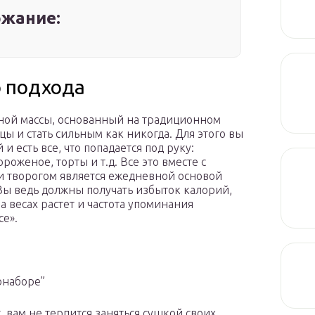
жание:
о подхода
ной массы, основанный на традиционном
ы и стать сильным как никогда. Для этого вы
 есть все, что попадается под руку:
оженое, торты и т.д. Все это вместе с
 и творогом является ежедневной основой
Вы ведь должны получать избыток калорий,
а весах растет и частота упоминания
се».
сонаборе”
, вам не терпится заняться сушкой своих