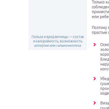
Только к
соблюден
принести
или ребе
Поэтому 
простые 
Польза и вред яичницы — состав
и калорийность, возможность
Осмо
аллергии или сальмонеллеза
золо
хоро
Блед
нару
изго
Убед
сушк
прои
изде
Визу
суше