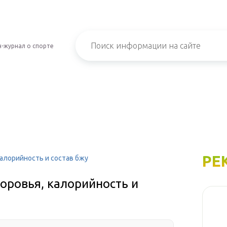
-журнал о спорте
РЕ
калорийность и состав бжу
доровья, калорийность и