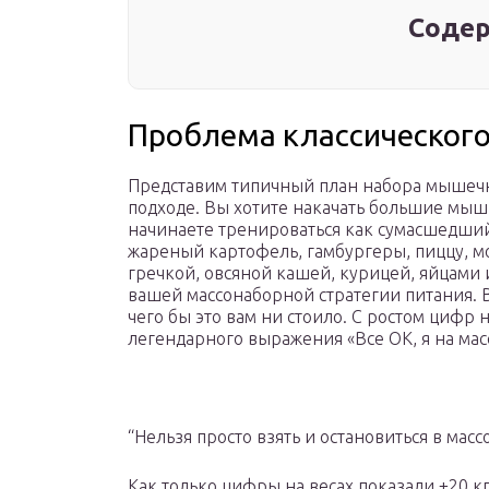
Содер
Проблема классическог
Представим типичный план набора мышеч
подходе. Вы хотите накачать большие мышц
начинаете тренироваться как сумасшедший и
жареный картофель, гамбургеры, пиццу, мор
гречкой, овсяной кашей, курицей, яйцами
вашей массонаборной стратегии питания. 
чего бы это вам ни стоило. С ростом цифр н
легендарного выражения «Все ОК, я на мас
“Нельзя просто взять и остановиться в мас
Как только цифры на весах показали +20 кг