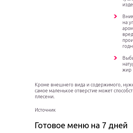
изде
Вним
на у
аром
вред
прои
годн
Выби
нату
жир 
Кроме внешнего вида и содержимого, нужн
самое маленькое отверстие может способс
плесени.
Источник
Готовое меню на 7 дней