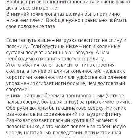
Вообще при выполнении становой тяги очень важно
делать все синхронно.
В нижней точке жопа таз должен быть прилично
ниже чем плечи. Вообще нужно правильно поймать
свое положение таза
Если таз чуть выше – нагрузка сместится на спину и
поясницу. Если опустишь ниже – ног и коленные
суставы получат излишнюю нагрузку. А нам
необходимо сохранить золотую середину.
Угол сгибания колен зависит от типа строения
скелета, а точнее от длины конечностей. Человек с
короткими конечностями для удобства выполнения
упражнения сгибает ноги больше, чем долговязый
спортсмен.
В нижней точке беремся пронированным (четыре
пальца сверху, большой снизу) за гриф симметрично.
Обе руки должны быть одинаково сверху. Никаких
разнохватов из соревнований по пауэрлифтингу.
Разнохват создает опасный крутящий момент в
позвоночнике, а это может повлечь за собой целую
череду негативных последствий. Асси метричная