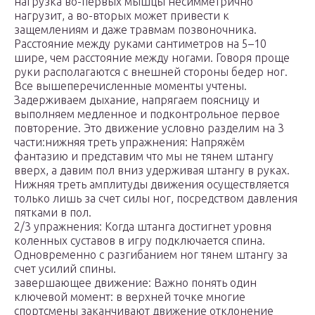
нагрузка во-первых мышцы несимметрично
нагрузит, а во-вторых может привести к
защемлениям и даже травмам позвоночника.
Расстояние между руками сантиметров на 5–10
шире, чем расстояние между ногами. Говоря проще
руки располагаются с внешней стороны бедер ног.
Все вышеперечисленные моменты учтены.
Задерживаем дыхание, напрягаем поясницу и
выполняем медленное и подконтрольное первое
повторение. Это движение условно разделим на 3
части:нижняя треть упражнения: Напряжём
фантазию и представим что мы не тянем штангу
вверх, а давим пол вниз удерживая штангу в руках.
Нижняя треть амплитуды движения осуществляется
только лишь за счет силы ног, посредством давления
пятками в пол.
2/3 упражнения: Когда штанга достигнет уровня
коленных суставов в игру подключается спина.
Одновременно с разгибанием ног тянем штангу за
счет усилий спины.
завершающее движение: Важно понять один
ключевой момент: в верхней точке многие
спортсмены заканчивают движение отклонение