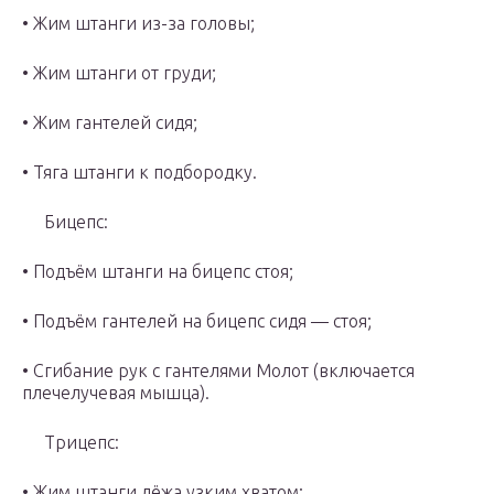
• Жим штанги из-за головы;
• Жим штанги от груди;
• Жим гантелей сидя;
• Тяга штанги к подбородку.
Бицепс:
• Подъём штанги на бицепс стоя;
• Подъём гантелей на бицепс сидя — стоя;
• Сгибание рук с гантелями Молот (включается
плечелучевая мышца).
Трицепс:
• Жим штанги лёжа узким хватом;