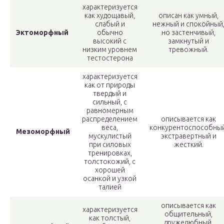
характеризуется
как худощавый,
описан как умный,
слабый и
нежный и спокойный
Эктоморфный
обычно
но застенчивый,
высокий с
замкнутый и
низким уровнем
тревожный.
тестостерона
характеризуется
как от природы
твердый и
сильный, с
равномерным
распределением
описывается как
веса,
конкурентоспособный
Мезоморфный
мускулистый
экстравертный и
при силовых
жесткий.
тренировках,
толстокожий, с
хорошей
осанкой и узкой
талией
описывается как
характеризуется
общительный,
как толстый,
дружелюбный,