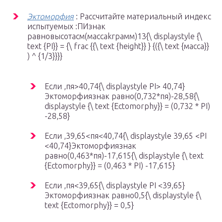
Эктоморфия
: Рассчитайте материальный индекс
испытуемых :ПИзнак
равновысотаcм(массаkграмм)13{\ displaystyle {\
text {PI}} = {\ frac {{\ text {height}} } {({\ text {масса}}
) ^ {1/3}}}}
Если ,пя>40,74{\ displaystyle PI> 40,74}
Эктоморфиязнак равно(0,732*пя)-28,58{\
displaystyle {\ text {Ectomorphy}} = (0,732 * PI)
-28,58}
Если ,39,65<пя<40,74{\ displaystyle 39,65 <PI
<40,74}Эктоморфиязнак
равно(0,463*пя)-17,615{\ displaystyle {\ text
{Ectomorphy}} = (0,463 * PI) -17,615}
Если ,пя<39,65{\ displaystyle PI <39,65}
Эктоморфиязнак равно0,5{\ displaystyle {\
text {Ectomorphy}} = 0,5}