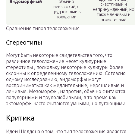
Эндоморфный
обычно
счастливый и
невысокий, с
непринужденный, но
трудностями в
также ленивый и
похудании
эгоистичный
Сравнение типов телосложения
Стереотипы
Могут быть некоторые свидетельства того, что
различное телосложение несет культурные
стереотипы , поскольку некоторые культуры более
склонны к определенному телосложению. Согласно
одному исследованию, эндоморфы могут
восприниматься как медлительные, неряшливые и
ленивые. Мезоморфы, напротив, обычно считаются
популярными и трудолюбивыми, в то время как
эктоморфы часто считаются умными, но пугающими.
Критика
Идеи Шелдона о том, что тип телосложения является