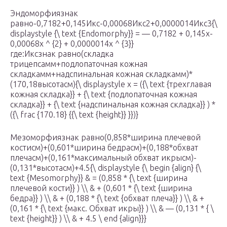
Эндоморфиязнак
равно-0,7182+0,145Икс-0,00068Икс2+0,0000014Икс3{\
displaystyle {\ text {Endomorphy}} = — 0,7182 + 0,145x-
0,00068x ^ {2} + 0,0000014x ^ {3}}
где:Иксзнак равно(складка
трицепсамм+подлопаточная кожная
складкамм+надспинальная кожная складкамм)*
(170,18высотаcм){\ displaystyle x = ({\ text {трехглавая
кожная складка}} + {\ text {подлопаточная кожная
складка}} + {\ text {надспинальная кожная складка}} ) *
({\ frac {170.18} {{\ text {height}} }})}
Мезоморфиязнак равно(0,858*ширина плечевой
костиcм)+(0,601*ширина бедраcм)+(0,188*обхват
плечаcм)+(0,161*максимальный обхват икрыcм)-
(0,131*высотаcм)+4.5{\ displaystyle {\ begin {align} {\
text {Mesomorphy}} & = (0,858 * {\ text {ширина
плечевой кости}} ) \\ & + (0,601 * {\ text {ширина
бедра}} ) \\ & + (0,188 * {\ text {обхват плеча}} ) \\ & +
(0,161 * {\ text {макс. Обхват икры}} ) \\ & — (0,131 * { \
text {height}} ) \\ & + 4.5 \ end {align}}}