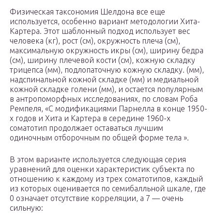
Физическая таксономия Шелдона все еще
используется, особенно вариант методологии Хита-
Картера. Этот шаблонный подход использует вес
человека (кг), рост (см), окружность плеча (см),
максимальную окружность икры (см), ширину бедра
(см), ширину плечевой кости (см), кожную складку
трицепса (мм), подлопаточную кожную складку. (мм),
надспинальной кожной складке (мм) и медиальной
кожной складке голени (мм), и остается популярным
в антропоморфных исследованиях, по словам Роба
Ремпеля, «С модификациями Парнелла в конце 1950-
х годов и Хита и Картера в середине 1960-х
соматотип продолжает оставаться лучшим
одиночным отборочным по общей форме тела ».
В этом варианте используется следующая серия
уравнений для оценки характеристик субъекта по
отношению к каждому из трех соматотипов, каждый
из которых оценивается по семибалльной шкале, где
0 означает отсутствие корреляции, а 7 — очень
сильную: