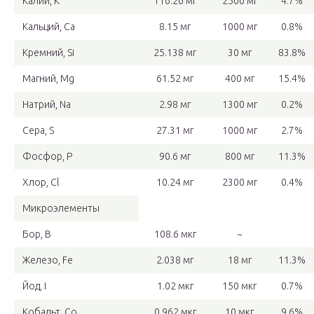
Калий, K
116.26 мг
2500 мг
4.7%
Кальций, Ca
8.15 мг
1000 мг
0.8%
Кремний, Si
25.138 мг
30 мг
83.8%
Магний, Mg
61.52 мг
400 мг
15.4%
Натрий, Na
2.98 мг
1300 мг
0.2%
Сера, S
27.31 мг
1000 мг
2.7%
Фосфор, P
90.6 мг
800 мг
11.3%
Хлор, Cl
10.24 мг
2300 мг
0.4%
Микроэлементы
Бор, B
108.6 мкг
~
Железо, Fe
2.038 мг
18 мг
11.3%
Йод, I
1.02 мкг
150 мкг
0.7%
Кобальт, Co
0.962 мкг
10 мкг
9.6%