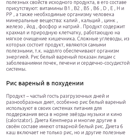
полезных свойств исходного продукта, в его составе
присутствуют: витамины В1 , В2 , В5 , В6 , D , Е , Н и
РР , а также необходимые организму человека
минеральные вещества: калий , кальций , цинк ,
железо , йод , фосфор и натрий . Продукт содержит
крахмал и природную клетчатку, работающую на
мягкое очищение кишечника. Сложные углеводы, из
которых состоит продукт, являются самыми
полезными, т.к. надолго обеспечивают организм
энергией. Рис белый вареный показан лицам с
заболеваниями почек, печени и сердечно-сосудистой
системы.
Рис вареный в похудении
Продукт – частый гость разгрузочных дней и
разнообразных диет, особенно рис белый вареный
используют в своих системах питания для
поддержания веса в норме звёзды музыки и кино
(calorizator). Диета Кемпнера и многие другие в
своём составе имеют отварной белый рис. Диета 6
каш включает не только рис, но и другие полезные