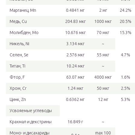
Марганец, Mn
0.4841 мг
2 мг
24.2%
Медь, Cu
204.83 мкг
1000 мкг
20.5%
Молибден, Mo
10.676 мкг
70 мкг
15.3%
Никель, Ni
3.134 мкг
~
Селен, Se
2.576 мкг
55 мкг
4.7%
Титан, Ti
10.24 мкг
~
Фтор, F
63.07 мкг
4000 мкг
1.6%
Хром, Cr
1.24 мкг
50 мкг
2.5%
Цинк, Zn
0.6362 мг
12 мг
5.3%
Усвояемые углеводы
Крахмал и декстрины
16.849 г
~
Моно- и дисахариды
max 100