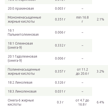
20:0 Арахиновая
0.003 г
~
Мононенасыщенные
min 16.8
0.351 г
2.1%
жирные кислоты
г
16:1
0.006 г
~
Пальмитолеиновая
18:1 Олеиновая
0.332 г
~
(омега-9)
20:1 Гадолеиновая
0.006 г
~
(омега-9)
Полиненасыщенные
от 11.2
0.357 г
3.2%
жирные кислоты
до 20.6 г
18:2 Линолевая
0.326 г
~
18:3 Линоленовая
0.031 г
~
Омега-6 жирные
от 4.7 до
0.3 г
6.4%
кислоты
16.8 г