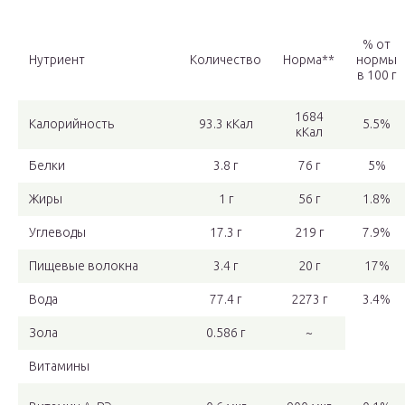
% от
Нутриент
Количество
Норма**
нормы
в 100 г
1684
Калорийность
93.3 кКал
5.5%
кКал
Белки
3.8 г
76 г
5%
Жиры
1 г
56 г
1.8%
Углеводы
17.3 г
219 г
7.9%
Пищевые волокна
3.4 г
20 г
17%
Вода
77.4 г
2273 г
3.4%
Зола
0.586 г
~
Витамины