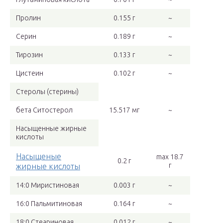
Пролин
0.155 г
~
Серин
0.189 г
~
Тирозин
0.133 г
~
Цистеин
0.102 г
~
Стеролы (стерины)
бета Ситостерол
15.517 мг
~
Насыщенные жирные
кислоты
Насыщеные
max 18.7
0.2 г
г
жирные кислоты
14:0 Миристиновая
0.003 г
~
16:0 Пальмитиновая
0.164 г
~
18:0 Стеариновая
0.012 г
~