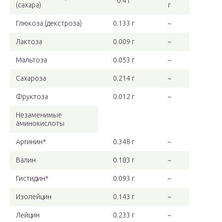
0.4 г
(сахара)
г
Глюкоза (декстроза)
0.133 г
~
Лактоза
0.009 г
~
Мальтоза
0.053 г
~
Сахароза
0.214 г
~
Фруктоза
0.012 г
~
Незаменимые
аминокислоты
Аргинин*
0.348 г
~
Валин
0.183 г
~
Гистидин*
0.093 г
~
Изолейцин
0.143 г
~
Лейцин
0.233 г
~