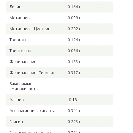
Лизин
0.164 г
~
Метионин
0.099 г
~
Метионин + Цистеин
0.202 г
~
Треонин
0.124 г
~
Триптофан
0.056 г
~
Фенилаланин
0.183 г
~
Фенилаланин+Тирозин
0.317 г
~
Заменимые
аминокислоты
Аланин
0.18 г
~
Аспарагиновая кислота
0.341 г
~
Глицин
0.223 г
~
Глутаминовая кислота
0.701 г
~