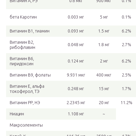
Витамин А, РЭ
0.6 мкг
900 мкг
0.1%
бета Каротин
0.003 мг
5 мг
0.1%
Витамин В1, тиамин
0.093 мг
1.5 мг
6.2%
Витамин В2,
0.048 мг
1.8 мг
2.7%
рибофлавин
Витамин В6,
0.124 мг
2 мг
6.2%
пиридоксин
Витамин В9, фолаты
9.931 мкг
400 мкг
2.5%
Витамин Е, альфа
0.248 мг
15 мг
1.7%
токоферол, ТЭ
Витамин РР, НЭ
2.2345 мг
20 мг
11.2%
Ниацин
1.108 мг
~
Макроэлементы