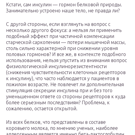
Кстати, сам инсулин — гормон белковой природы.
Занимательно устроено наше тело, не правда ли?
С другой стороны, если взглянуть на вопрос с
несколько другого фокуса: а нельзя ли применить
подобный эффект при частичной компенсации
старческой саркопении — потери мышечной массы,
столь сильно характерной при снижении уровня
половых гормонов? И все же, в контексте подобного
использования, нельзя упустить из внимания вопрос
физиологической инсулинорезистентности
(снижения чувствительности клеточных рецепторов
к инсулину), что часто наблюдается у пациентов в
пожилом возрасте. Не повлечет ли дополнительная
стимуляция секреции инсулина при и без того
уменьшенном ответе со стороны рецепторов к куда
более серьезным последствиям? Проблема, к
сожалению, остается открытой.
Из всех белков, что представлены в составе
коровьего молока, по мнению ученых, наиболее
аллергенным является именно бета-лактоглобулин