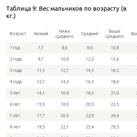
Таблица 9: Вес мальчиков по возрасту (в
кг.)
Ниже
Выше
Возраст
Низкий
Средний
Вы
среднего
среднего
1 год
7,7
8,6
9,6
10,8
2 года
9,7
10,8
12,2
13,6
3 года
11,3
12,7
14,3
16,2
4 года
12,7
14,4
16,3
18,6
5 лет
14,1
16.0
18,3
21,0
6 лет
15,9
18.0
20,5
23,5
7 лет
17,7
20.0
22,9
26,4
8 лет
19,5
22,1
25,4
29,5