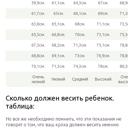
59,9см.
61,1см.
64,3см.
67см.
68,9
61,7см.
63см.
66,1см.
69см.
71,2
63,8см.
65,1см.
68см.
71,1см.
73,5
65,5см.
66,8см.
70см.
73,1см.
75,3
67,3см.
68,2см.
71,3см.
75,1см.
78,8
68,8см.
69,1см.
73см.
76,9см.
78,8
70,1см.
71,3см.
74,3см.
78см.
80,3
Очень
Оче
Низкий
Средний
Высокий
низкий
высо
Сколько должен весить ребенок.
таблица:
Но все же необходимо помнить, что эти показания не
говорят о том, что ваш кроха должен весить именно