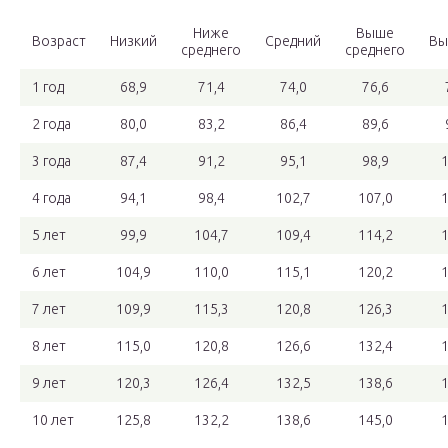
Ниже
Выше
Возраст
Низкий
Средний
Вы
среднего
среднего
1 год
68,9
71,4
74,0
76,6
2 года
80,0
83,2
86,4
89,6
3 года
87,4
91,2
95,1
98,9
1
4 года
94,1
98,4
102,7
107,0
1
5 лет
99,9
104,7
109,4
114,2
1
6 лет
104,9
110,0
115,1
120,2
1
7 лет
109,9
115,3
120,8
126,3
1
8 лет
115,0
120,8
126,6
132,4
1
9 лет
120,3
126,4
132,5
138,6
1
10 лет
125,8
132,2
138,6
145,0
1