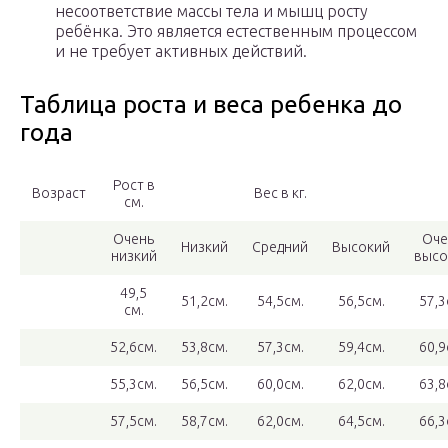
несоответствие массы тела и мышц росту
ребёнка. Это является естественным процессом
и не требует активных действий.
Таблица роста и веса ребенка до
года
Рост в
Возраст
Вес в кг.
см.
Очень
Оче
Низкий
Средний
Высокий
низкий
высо
49,5
51,2см.
54,5см.
56,5см.
57,3
см.
52,6см.
53,8см.
57,3см.
59,4см.
60,9
55,3см.
56,5см.
60,0см.
62,0см.
63,8
57,5см.
58,7см.
62,0см.
64,5см.
66,3