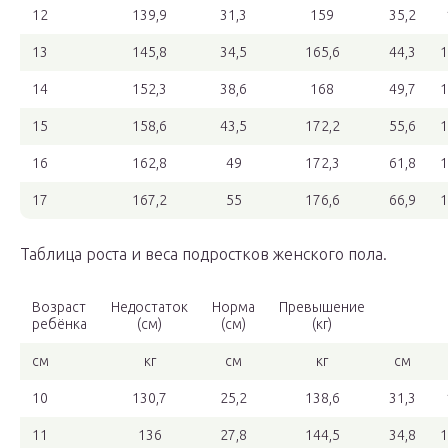
12
139,9
31,3
159
35,2
13
145,8
34,5
165,6
44,3
1
14
152,3
38,6
168
49,7
1
15
158,6
43,5
172,2
55,6
1
16
162,8
49
172,3
61,8
1
17
167,2
55
176,6
66,9
1
Таблица роста и веса подростков женского пола.
Возраст
Недостаток
Норма
Превышение
ребёнка
(см)
(см)
(кг)
см
кг
см
кг
см
10
130,7
25,2
138,6
31,3
11
136
27,8
144,5
34,8
1