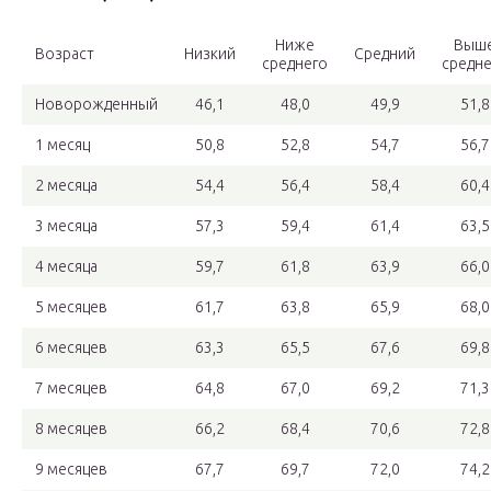
Ниже
Выш
Возраст
Низкий
Средний
среднего
средне
Новорожденный
46,1
48,0
49,9
51,8
1 месяц
50,8
52,8
54,7
56,7
2 месяца
54,4
56,4
58,4
60,4
3 месяца
57,3
59,4
61,4
63,5
4 месяца
59,7
61,8
63,9
66,0
5 месяцев
61,7
63,8
65,9
68,0
6 месяцев
63,3
65,5
67,6
69,8
7 месяцев
64,8
67,0
69,2
71,3
8 месяцев
66,2
68,4
70,6
72,8
9 месяцев
67,7
69,7
72,0
74,2