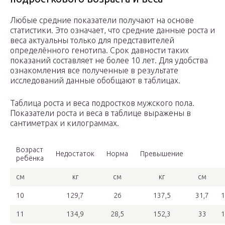
Любые средние показатели получают на основе
статистики. Это означает, что средние данные роста и
веса актуальны только для представителей
определённого генотипа. Срок давности таких
показаний составляет не более 10 лет. Для удобства
ознакомления все полученные в результате
исследований данные обобщают в таблицах.
Таблица роста и веса подростков мужского пола.
Показатели роста и веса в таблице выражены в
сантиметрах и килограммах.
Возраст
Недостаток
Норма
Превышение
ребёнка
см
кг
см
кг
см
10
129,7
26
137,5
31,7
1
11
134,9
28,5
152,3
33
1