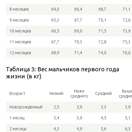
8 месяцев
64,0
66,4
68,7
71,1
9 месяцев
65,3
67,7
70,1
72,6
10 месяцев
66,5
69,0
71,5
73,9
11 месяцев
67,7
70,3
72,8
75,3
12 месяцев
68,9
71,4
74,0
76,6
Таблица 3: Вес мальчиков первого года
жизни (в кг)
Ниже
Выш
Возраст
Низкий
Средний
среднего
средне
Новорожденный
2,5
2,9
3,3
3,9
1 месяц
3,4
3,9
4,5
5,1
2 месяца
4,3
4,9
5,6
6,3