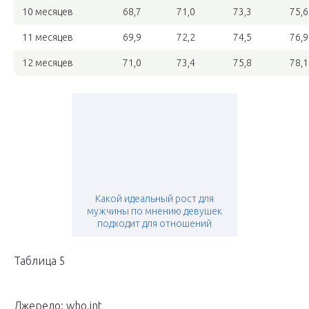
10 месяцев
68,7
71,0
73,3
75,6
11 месяцев
69,9
72,2
74,5
76,9
12 месяцев
71,0
73,4
75,8
78,1
Какой идеальный рост для
мужчины по мнению девушек
подходит для отношений
Таблица 5
Джерело: who.int