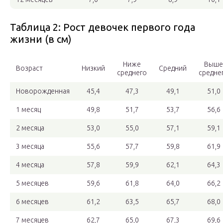
Таблица 2: Рост девочек первого года
жизни (в см)
Ниже
Выше
Возраст
Низкий
Средний
среднего
средне
Новорожденная
45,4
47,3
49,1
51,0
1 месяц
49,8
51,7
53,7
56,6
2 месяца
53,0
55,0
57,1
59,1
3 месяца
55,6
57,7
59,8
61,9
4 месяца
57,8
59,9
62,1
64,3
5 месяцев
59,6
61,8
64,0
66,2
6 месяцев
61,2
63,5
65,7
68,0
7 месяцев
62,7
65,0
67,3
69,6