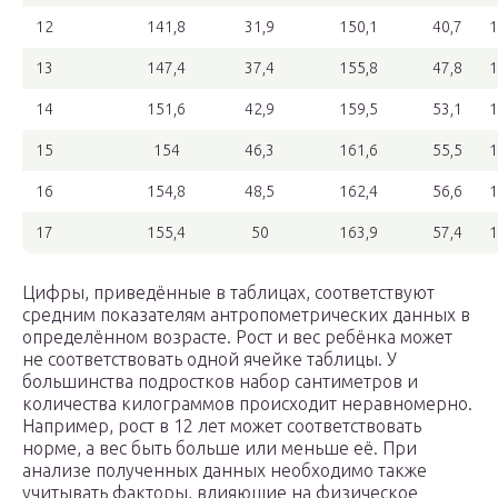
12
141,8
31,9
150,1
40,7
1
13
147,4
37,4
155,8
47,8
1
14
151,6
42,9
159,5
53,1
1
15
154
46,3
161,6
55,5
1
16
154,8
48,5
162,4
56,6
1
17
155,4
50
163,9
57,4
1
Цифры, приведённые в таблицах, соответствуют
средним показателям антропометрических данных в
определённом возрасте. Рост и вес ребёнка может
не соответствовать одной ячейке таблицы. У
большинства подростков набор сантиметров и
количества килограммов происходит неравномерно.
Например, рост в 12 лет может соответствовать
норме, а вес быть больше или меньше её. При
анализе полученных данных необходимо также
учитывать факторы, влияющие на физическое