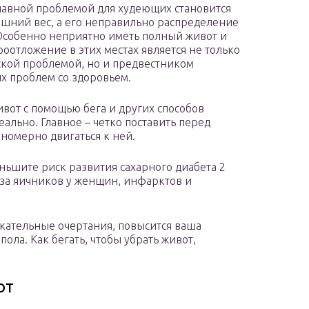
лавной проблемой для худеющих становится
ишний вес, а его неправильно распределение
 Особенно неприятно иметь полный живот и
роотложение в этих местах является не только
ской проблемой, но и предвестником
х проблем со здоровьем.
ивот с помощью бега и других способов
еально. Главное – четко поставить перед
аномерно двигаться к ней.
ньшите риск развития сахарного диабета 2
оза яичников у женщин, инфарктов и
екательные очертания, повысится ваша
ола. Как бегать, чтобы убрать живот,
от