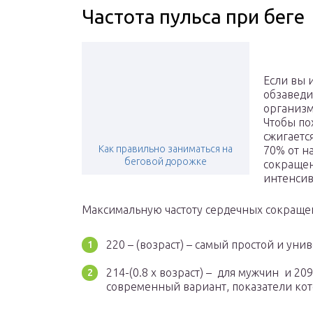
Частота пульса при беге
Если вы 
обзаведи
организм
Чтобы по
сжигаетс
Как правильно заниматься на
70% от н
беговой дорожке
сокращен
интенсив
Максимальную частоту сердечных сокраще
220 – (возраст) – самый простой и уни
214-(0.8 x возраст) – для мужчин и 209
современный вариант, показатели кот