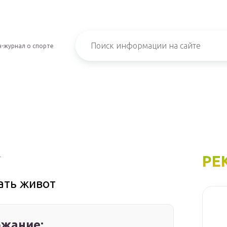
-журнал о спорте
РЕ
т
ать живот
жание: