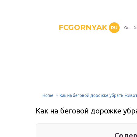
FCGORNYAK
RU
Онлайн
Home
Как на беговой дорожке убрать живо
Как на беговой дорожке убр
Содер