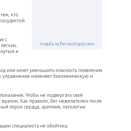
тем, кто
ососудистой
м с
Ходьба на беговой дорожке
лёгких.
нуться и
од или хочет уменьшить опасность появления
как упражнение изменяет биохимическую и
опоказания. Чтобы не подвергать своё
с врачом. Как правило, бег нежелателен после
ный порок сердца, аритмия, патологии
ации специалиста не обойтись: