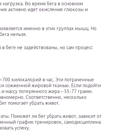
я нагрузка. Во время бега в основном
 них активно идет окисление глюкозы и
оявляется именно в этих группах мышц. Но
бега нельзя.
в беге не задействованы, но сам процесс
0-700 килокалорий в час. Эти потраченные
ки сожженной жировой тканью. Если подойти
 и массу потерянного жира – 55-77 грамм.
равномерно. Соответственно, несколько
бег помогает убрать живот.
таты. Поможет ли бег убрать живот, зависит от
вленный график тренировок, самодисциплина
овать успеху.