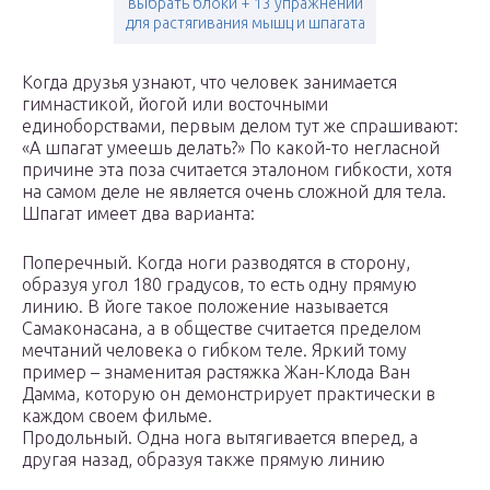
выбрать блоки + 13 упражнений
для растягивания мышц и шпагата
Когда друзья узнают, что человек занимается
гимнастикой, йогой или восточными
единоборствами, первым делом тут же спрашивают:
«А шпагат умеешь делать?» По какой-то негласной
причине эта поза считается эталоном гибкости, хотя
на самом деле не является очень сложной для тела.
Шпагат имеет два варианта:
Поперечный. Когда ноги разводятся в сторону,
образуя угол 180 градусов, то есть одну прямую
линию. В йоге такое положение называется
Самаконасана, а в обществе считается пределом
мечтаний человека о гибком теле. Яркий тому
пример – знаменитая растяжка Жан-Клода Ван
Дамма, которую он демонстрирует практически в
каждом своем фильме.
Продольный. Одна нога вытягивается вперед, а
другая назад, образуя также прямую линию