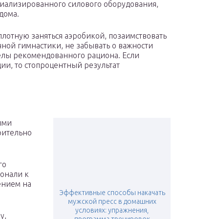
циализированного силового оборудования,
дома.
вплотную заняться аэробикой, позаимствовать
ной гимнастики, не забывать о важности
делы рекомендованного рациона. Если
ии, то стопроцентный результат
ыми
рительно
го
онали к
ением на
Эффективные способы накачать
мужской пресс в домашних
условиях: упражнения,
у,