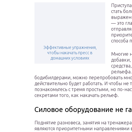
Приступа
стать бо
выраженн
— это гл
отправля
приорите
способа 
Эффективные упражнения,
чтобы накачать пресс в
Многие н
домашних условиях
добавки,
средства
рельефа.
бодибилдерами, можно перепробовать множ
действительно будет работать. И чтобы не
познакомьтесь с тремя простыми, но по-н
секретами того, как накачать рельеф.
Силовое оборудование не га
Поднятие разновеса, занятия на тренажер
являются приоритетными направлениями в