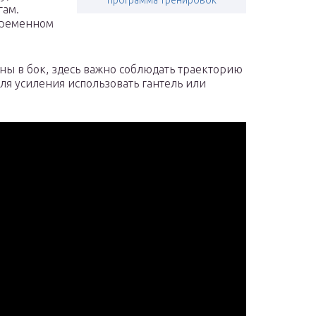
программа тренировок
гам.
временном
ны в бок, здесь важно соблюдать траекторию
Для усиления использовать гантель или