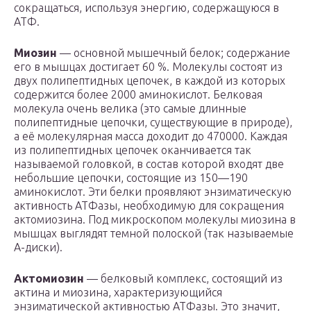
сокращаться, используя энергию, содержащуюся в
АТФ.
Миозин
— основной мышечный белок; содержание
его в мышцах достигает 60 %. Молекулы состоят из
двух полипептидных цепочек, в каждой из которых
содержится более 2000 аминокислот. Белковая
молекула очень велика (это самые длинные
полипептидные цепочки, существующие в природе),
а её молекулярная масса доходит до 470000. Каждая
из полипептидных цепочек оканчивается так
называемой головкой, в состав которой входят две
небольшие цепочки, состоящие из 150—190
аминокислот. Эти белки проявляют энзиматическую
активность АТФазы, необходимую для сокращения
актомиозина. Под микроскопом молекулы миозина в
мышцах выглядят темной полоской (так называемые
А-диски).
Актомиозин
— белковый комплекс, состоящий из
актина и миозина, характеризующийся
энзиматической активностью АТФазы. Это значит,