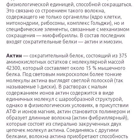
физиологической единицей, способной сокращаться.
Это связано со строением такого волокна,
содержащего не только органеллы (ядро клетки,
митохондрии, рибосомы, комплекс Гольджи), но и
специфические элементы, связанные с механизмом
сокращения — миофибриллы. В состав последних
входят сократительные белки — актин и миозин.
Актин
— сократительный белок, состоящий из 375
аминокислотных остатков с молекулярной массой
42300, который составляет около 15 % мышечного
белка. Под световым микроскопом более тонкие
молекулы актина выглядят светлой полоской (так
называемые Ι-диски). В растворах с малым
содержанием ионов актин содержится в виде
единичных молекул с шарообразной структурой,
однако в физиологических условиях, в присутствии
АТФ и ионов магния, актин становится полимером и
образует длинные волокна (актин фибриллярный),
которые состоят из спирально закрученных двух
цепочек молекул актина. Соединяясь с другими
белками, волокна актина приобретают способность