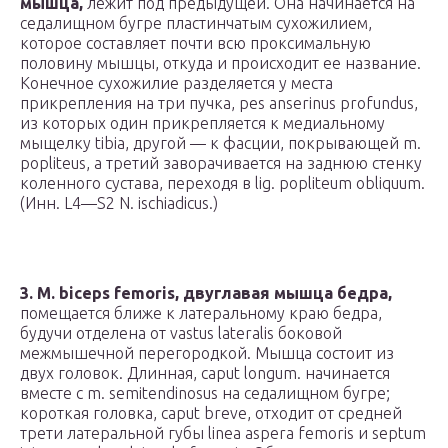
мышца,
лежит под предыдущей. Она начинается на
седалищном бугре пластинчатым сухожилием,
которое составляет почти всю проксимальную
половину мышцы, откуда и происходит ее название.
Конечное сухожилие разделяется у места
прикрепления на три пучка, pes anserinus profundus,
из которых один прикрепляется к медиальному
мыщелку tibia, другой — к фасции, покрывающей m.
popliteus, а третий заворачивается на заднюю стенку
коленного сустава, переходя в lig. popliteum obliquum.
(Инн. L4—S2 N. ischiadicus.)
3. M. biceps femoris, двуглавая мышца бедра,
помещается ближе к латеральному краю бедра,
будучи отделена от vastus lateralis боковой
межмышечной перегородкой. Мышца состоит из
двух головок. Длинная, caput longum. начинается
вместе с m. semitendinosus на седалищном бугре;
короткая головка, caput breve, отходит от средней
трети латеральной губы linea aspera femoris и septum