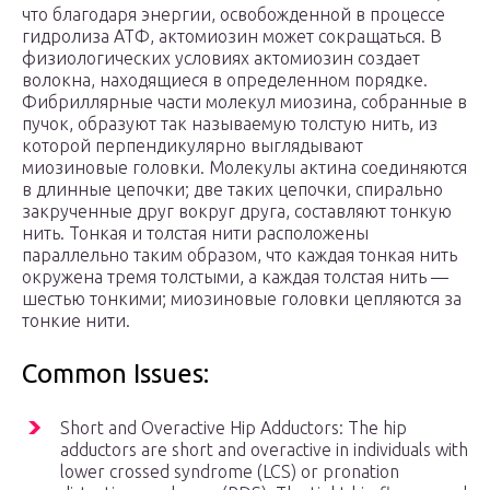
что благодаря энергии, освобожденной в процессе
гидролиза АТФ, актомиозин может сокращаться. В
физиологических условиях актомиозин создает
волокна, находящиеся в определенном порядке.
Фибриллярные части молекул миозина, собранные в
пучок, образуют так называемую толстую нить, из
которой перпендикулярно выглядывают
миозиновые головки. Молекулы актина соединяются
в длинные цепочки; две таких цепочки, спирально
закрученные друг вокруг друга, составляют тонкую
нить. Тонкая и толстая нити расположены
параллельно таким образом, что каждая тонкая нить
окружена тремя толстыми, а каждая толстая нить —
шестью тонкими; миозиновые головки цепляются за
тонкие нити.
Common Issues:
Short and Overactive Hip Adductors: The hip
adductors are short and overactive in individuals with
lower crossed syndrome (LCS) or pronation