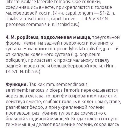
intermusculare laterale femoris. Обе головки,
соединившись вместе, прикрепляются к головке
малоберцовой кости. (Инн. caput longum — S1-2. n.
tibialis и n. ischiadicus, caput breve — L4-5 и S1? N.
peroneus communis и n. ischiadicus.)
4. M. popliteus, подколенная мышца,
треугольной
формы, лежит на задней поверхности коленного
сустава. Начавшись от epicondylus lateralis бедра — и
от капсулы коленного сустава (lig. popliteum
obliquum), прирастает к проксимальному отделу
задней поверхности большеберцовой кости. (Инн.
L4-S1. N. tibialis.)
Функция.
Так как mm. semitendinosus,
semimembranosus и biceps femoris перекидываются
через два сустава, то при фиксированном тазе они,
действуя вместе, сгибают голень в коленном суставе,
разгибают бедро, а при укрепленной голени
производят разгибание туловища совместно с
большой ягодичной мышцей. Когда колено согнуто,
те же мышцы делают вращение голени, сокращаясь