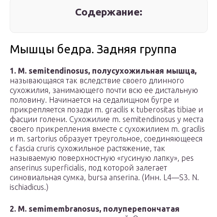
Содержание:
Мышцы бедра. Задняя группа
1. М. semitendinosus, полусухожильная мышца,
называющаяся так вследствие своего длинного
сухожилия, занимающего почти всю ее дистальную
половину. Начинается на седалищном бугре и
прикрепляется позади m. gracilis к tuberositas tibiae и
фасции голени. Сухожилие m. semitendinosus у места
своего прикрепления вместе с сухожилием m. gracilis
и m. sartorius образует треугольное, соединяющееся
с fascia cruris сухожильное растяжение, так
называемую поверхностную «гусиную лапку», pes
anserinus superficialis, под которой залегает
синовиальная сумка, bursa anserina. (Инн. L4—S3. N.
ischiadicus.)
2. M. semimembranosus, полуперепончатая