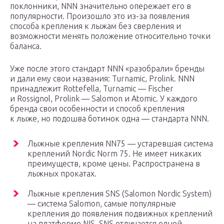
поклонники, NNN значительно опережает его в
популярности. Произошло это из-за появления
способа крепления к лыжам без сверления и
возможности менять положение относительно точки
баланса.
Уже после этого стандарт NNN «разобрали» бренды
и дали ему свои названия: Turnamic, Prolink. NNN
принадлежит Rottefella, Turnamic — Fischer
и Rossignol, Prolink — Salomon и Atomic. У каждого
бренда свои особенности и способ крепления
к лыже, но подошва ботинок одна — стандарта NNN.
Лыжные крепления NN75 — устаревшая система
креплений Nordic Norm 75. Не имеет никаких
преимуществ, кроме цены. Распространена в
лыжных прокатах.
Лыжные крепления SNS (Salomon Nordic System)
— система Salomon, самые популярные
крепления до появления подвижных креплений
на платформе NIS. SNS отличается одной