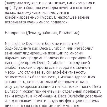
(задержка жидкости в организме, гинекомастия и
др.). Туринабол токсичен для печени в высоких
дозах, поэтому чаще используется в
комбинированных курсах. В настоящее время
встречается очень много подделок.
Нандролон (Дека-дураболин, Ретаболил)
Nandrolone Decanoate больше известный в
бодибилдинге как Deca Durabolin или Ретаболил
занимает лидирующие позиции по многим
параметрам среди анаболических стероидов. В
настоящее время Deca Durabolin — это лучший
анаболический стероид для набора мышечной
массы. Его отличает высокая эффективность,
относительная безопасность, низкая андрогенная
активность, незначительный феномен отката,
отсутствие ароматизации и низкая токсичность. Deca
Durabolin может применять как отдельный препарат,
так и входить в комбинации. Deca Durabolin довольно
часто вызывает эректильную дисфункцию на время
цикла, что связано с понижением уровня