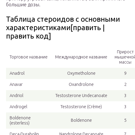
большие дозы.
Таблица стероидов с основными
характеристиками[править |
править код]
Прирост
Торговое название
Международное название
мышечно
массы
Anadrol
Oxymetholone
9
Anavar
Oxandrolone
2
Andriol
Testosterone Undecanoate
3
Androgel
Testosterone (Crème)
3
Boldenone
Boldenone
5
(esterless)
Deca-Durabolin
Nandrolone Decanoate
7