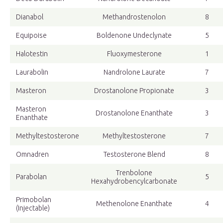
Dianabol
Methandrostenolon
8
Equipoise
Boldenone Undeclynate
5
Halotestin
Fluoxymesterone
1
Laurabolin
Nandrolone Laurate
7
Masteron
Drostanolone Propionate
3
Masteron
Drostanolone Enanthate
3
Enanthate
Methyltestosterone
Methyltestosterone
7
Omnadren
Testosterone Blend
8
Trenbolone
Parabolan
5
Hexahydrobencylcarbonate
Primobolan
Methenolone Enanthate
4
(Injectable)