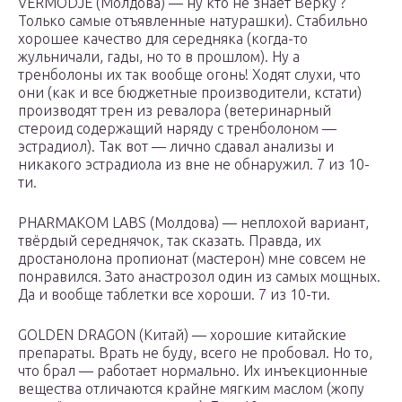
VERMODJE (Молдова) — ну кто не знает Верку ?
Только самые отъявленные натурашки). Стабильно
хорошее качество для середняка (когда-то
жульничали, гады, но то в прошлом). Ну а
тренболоны их так вообще огонь! Ходят слухи, что
они (как и все бюджетные производители, кстати)
производят трен из ревалора (ветеринарный
стероид содержащий наряду с тренболоном —
эстрадиол). Так вот — лично сдавал анализы и
никакого эстрадиола из вне не обнаружил. 7 из 10-
ти.
PHARMAKOM LABS (Молдова) — неплохой вариант,
твёрдый середнячок, так сказать. Правда, их
дростанолона пропионат (мастерон) мне совсем не
понравился. Зато анастрозол один из самых мощных.
Да и вообще таблетки все хороши. 7 из 10-ти.
GOLDEN DRAGON (Китай) — хорошие китайские
препараты. Врать не буду, всего не пробовал. Но то,
что брал — работает нормально. Их инъекционные
вещества отличаются крайне мягким маслом (жопу