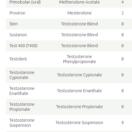
Primobolan (oral)
Methenolone Acetate
4
Proviron
Mesterolone
2
Sten
Testosterone Blend
8
Sustanon
Testosterone Blend
8
Test 400 (T400)
Testosterone Blend
8
Testosterone
Testolent
8
Phenylpropionate
Testosterone
Testosterone Cypionate
8
Cypionate
Testosterone
Testosterone Enanthate
8
Enanthate
Testosterone
Testosterone Propionate
8
Propionate
Testosterone
Testosterone Suspension
9
Suspension