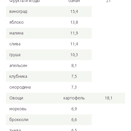
Фрукты и ягоды
банан
21
виноград
15,4
яблоко
13,8
малина
11,9
слива
11,4
груша
10,3
апельсин
8,1
клубника
7,5
смородина
7,3
Овощи
картофель
18,1
морковь
6,9
брокколи
6,6
тыква
6,5