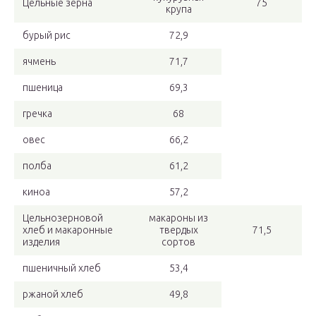
Цельные зерна
75
крупа
бурый рис
72,9
ячмень
71,7
пшеница
69,3
гречка
68
овес
66,2
полба
61,2
киноа
57,2
Цельнозерновой
макароны из
хлеб и макаронные
твердых
71,5
изделия
сортов
пшеничный хлеб
53,4
ржаной хлеб
49,8