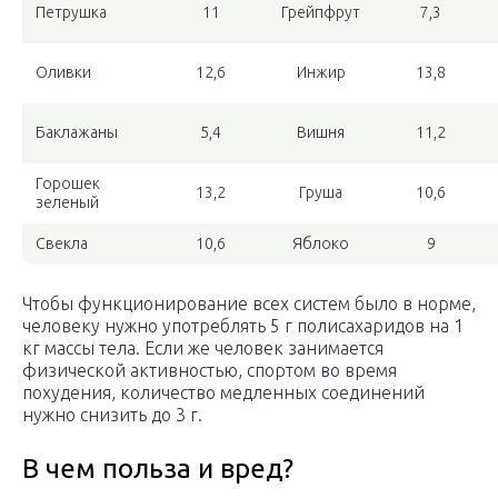
Петрушка
11
Грейпфрут
7,3
Оливки
12,6
Инжир
13,8
Баклажаны
5,4
Вишня
11,2
Горошек
13,2
Груша
10,6
зеленый
Свекла
10,6
Яблоко
9
Чтобы функционирование всех систем было в норме,
человеку нужно употреблять 5 г полисахаридов на 1
кг массы тела. Если же человек занимается
физической активностью, спортом во время
похудения, количество медленных соединений
нужно снизить до 3 г.
В чем польза и вред?