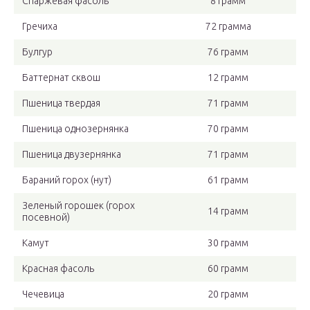
Спаржевая фасоль
8 грамм
Гречиха
72 грамма
Булгур
76 грамм
Баттернат сквош
12 грамм
Пшеница твердая
71 грамм
Пшеница однозернянка
70 грамм
Пшеница двузернянка
71 грамм
Бараний горох (нут)
61 грамм
Зеленый горошек (горох
14 грамм
посевной)
Камут
30 грамм
Красная фасоль
60 грамм
Чечевица
20 грамм