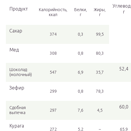
Углевод
Продукт
Калорийность,
Белки,
Жиры,
г
ккал
г
г
Сахар
374
0,3
99,5
Мед
308
0,8
80,3
52,4
Шоколад
547
6,9
35,7
(молочный)
Зефир
299
0,8
78,3
60,0
Сдобная
297
7,6
4,5
выпечка
Курага
272
5,2
–
65,9