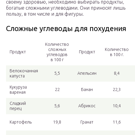
своему здоровью, необходимо выбирать продукты,
богатые сложными углеводами. Они приносят лишь
пользу, в том числе и для фигуры.
Сложные углеводы для похудения
Количество
сложных
Количество
Продукт
Продукт
углеводов
в 100 г.
в 100 г
Белокочанная
5,5
Апельсин
8,4
капуста
Кукуруза
22
Банан
22,3
вареная
Сладкий
5,6
Абрикос
10,4
перец
Картофель
19,8
Гранат
11,6