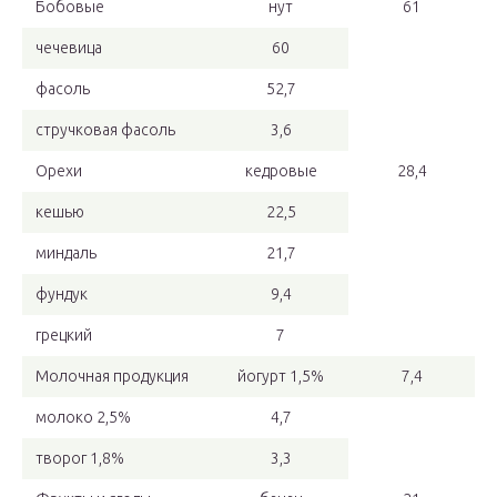
Бобовые
нут
61
чечевица
60
фасоль
52,7
стручковая фасоль
3,6
Орехи
кедровые
28,4
кешью
22,5
миндаль
21,7
фундук
9,4
грецкий
7
Молочная продукция
йогурт 1,5%
7,4
молоко 2,5%
4,7
творог 1,8%
3,3