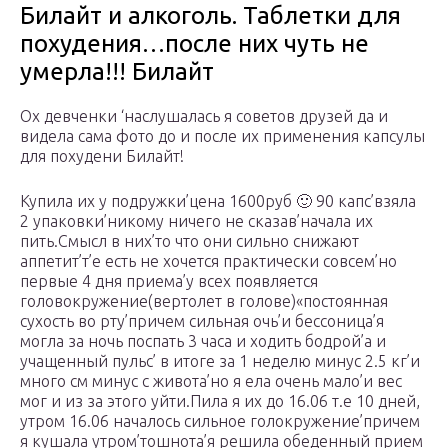
Билайт и алкоголь. Таблетки для
похудения…после них чуть не
умерла!!! Билайт
Ох девченки ‘наслушалась я советов друзей да и
видела сама фото до и после их применения капсулы
для похудени Билайт!
Купила их у подружки’цена 1600руб 🙂 90 капс’взяла
2 упаковки’никому ничего не сказав’начала их
пить.Смысл в них’то что они сильно снижают
аппетит’т’е есть не хочется практически совсем’но
первые 4 дня приема’у всех появляется
головокружение(вертолет в голове)«постоянная
сухость во рту’причем сильная очь’и бессоница’я
могла за ночь поспать 3 часа и ходить бодрой’а и
учащенный пульс’ в итоге за 1 неделю минус 2.5 кг’и
много см минус с живота’но я ела очень мало’и вес
мог и из за этого уйти.Пила я их до 16.06 т.е 10 дней,
утром 16.06 началось сильное голокружение’причем
я кушала утром’тошнота’я решила обеденный прием