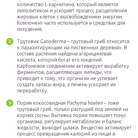
количество L-карнитина, который является
липолитиком и ускоряет процесс расщепления
жировых клеток с высвобождением энергии.
Компонент часто используется в средствах для
похудения.
Трутовик Ganoderma – трутовый гриб относится
к паразитирующим на лиственных деревьях. В
составе растения найдена агарициновая
кислота, которой богат его мицелий.
Карбоновое соединение активирует выработку
ферментов, расщепляющих липиды, что
приводит к тому, что организм не успевает
создать запасы жира, а печень ускоряет их
переработку.
Пория кокосовидная Pachyma hoelen – тоже
трутовый гриб, только растущий под землей на
корнях сосны. Вытяжка пории повышает тонус
организма, регулирует метаболизм и баланс
жидкости, выводит шлаки. Вещество активирует
процесс превращения калорий из пищи в