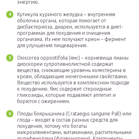
энергию.
Кутикула куриного желудка – внутренняя
оболочка органа, которая помогает от
дисбактериоза, диареи, используется в диет-
программах для похудения и очищения
организма. Из нее получают креон – фермент
для улучшения пищеварения.
Dioscorea oppositifolia (ямс) – корневища лианы
диоскореи супротивнолистной содержат
вещества, снижающие уровень холестерина в
крови, обладающие мочегонными свойствами.
Вещество используется в комплексном подходе
к похудению. Ямс содержит стероидные
гликозиды, которые подавляют аппетит и
борются с ожирением.
Плоды боярышника (Crataegus sanguine Pall) или
глода – входят в состав разных средств для
похудения, потому что богаты
микроэлементами, витаминами, растительными
полифенолами (флавонидами). Компоненты