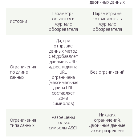
двоичных данных
Параметры
Параметры не
остаются в
сохраняются в
Истории
журнале
журнале
обозревателя
обозревателя
Да, при
отправке
данных метод
Get добавляет
данные в URL-
Ограничения
адрес; и длина
по длине
URL
Без ограничений
данных
ограничена
(максимальная
длина URL
составляет
2048
символов)
Никаких
Разрешены
Ограничения
ограничений.
только
типа данных
Двоичные данные
символы ASCII
также разрешены