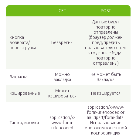
GET
POST
Данные будут
повторно
отправлены
Кнопка
(браузер должен
возврата/
Безвредны
предупредить
перезагрузка
пользователя о том,
что данные будут
повторно
отправлены)
Можно
Не может быть
Закладка
закладка
Закладка
Может
Кэшированные
Не кэшируется
кэшироваться
application/x-www-
form-urlencoded or
application/x-
multipart/form-data.
Тип кодировки
www-form-
Использование
urlencoded
многокомпонентной
кодировки для