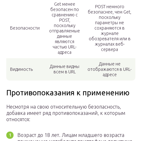
Get менее
POST немного
безопасен по
безопаснее, чем Get,
сравнению с
поскольку
POST,
параметры не
поскольку
Безопасности
сохраняются в
отправляемые
журнале
данные
обозревателя или в
являются
журналах веб-
частью URL-
сервера
адреса
Данные не
Данные видны
Видимость
отображаются в URL-
всем в URL
адресе
Противопоказания к применению
Несмотря на свою относительную безопасность,
добавка имеет ряд противопоказаний, к которым
относятся:
Возраст до 18 лет. Лицам младшего возраста