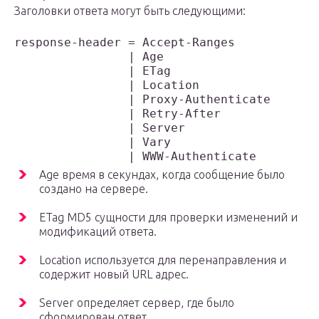
Заголовки ответа могут быть следующими:
response-header = Accept-Ranges

                | Age

                | ETag

                | Location

                | Proxy-Authenticate

                | Retry-After

                | Server

                | Vary

Age время в секундах, когда сообщение было
создано на сервере.
ETag MD5 сущности для проверки изменений и
модификаций ответа.
Location используется для перенаправления и
содержит новый URL адрес.
Server определяет сервер, где было
сформирован ответ.