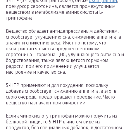
5-HTP (5-Гидрокситриптофан), он же
окситриптан
,
прекурсор серотонина, является промежуточным
веществом в метаболизме аминокислоты L-
триптофана.
Вещество обладает антидепрессивным действием,
способствует улучшению сна, снижению аппетита, а
значит и снижению веса. Именно потому, что
окситриптан является предшественником
серотонина – гормона ЦНС, улучшающего ритм сна и
бодрствования, также являющегося гормоном
радости, при его применении улучшается
настроение и качество сна.
5-HTP применяют и для похудения, поскольку
добавка способствует снижению аппетита, а это, в
свою очередь, предотвращает переедание. Часто
вещество назначают при ожирении.
Если аминокислоту триптофан можно получить из
белковой пищи, то 5 HTP в чистом виде из
продуктов, без специальных добавок, в достаточном